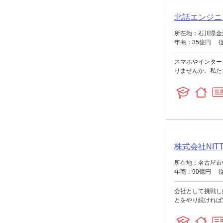
北話エンジニ
所在地：石川県金沢
年商：35億円 従
スマホやインター
りませんか。私たち
株式会社NIT
所在地：名古屋市中
年商：90億円 従
会社として挑戦し
とをやり続ければ