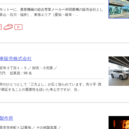
モットーに、農業機械の総合専業メーカー井関農機の販売会社とし
富山・石川・福井］、東海エリア［愛知・岐阜・...
車販売株式会社
宮寺３丁目１－５ ／ 卸売・小売業 ／
0万円 従業員：98 名
学のひとつとして「三方よし」が広く知られています。売り手･買
が満足することの重要性を説いた考え方ですが、当...
製作所
市寺井町ト12番地 ／ その他製造業 ／