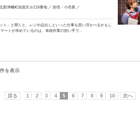
郡津幡町加賀爪ホ218番地 ／ 卸売・小売業 ／
名
ット」と聞くと、レジや品出しといった仕事を思い浮かべるかもし
ジマートが求めているのは、単純作業の担い手で...
50件を表示
戻る
1
2
3
4
5
6
7
8
9
10
次へ