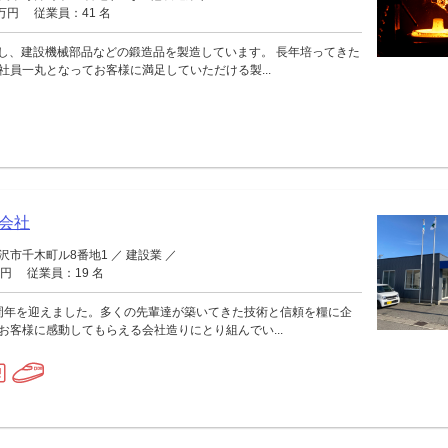
5万円 従業員：41 名
創業し、建設機械部品などの鍛造品を製造しています。 長年培ってきた
社員一丸となってお客様に満足していただける製...
会社
市千木町ル8番地1 ／ 建設業 ／
万円 従業員：19 名
70周年を迎えました。多くの先輩達が築いてきた技術と信頼を糧に企
お客様に感動してもらえる会社造りにとり組んでい...