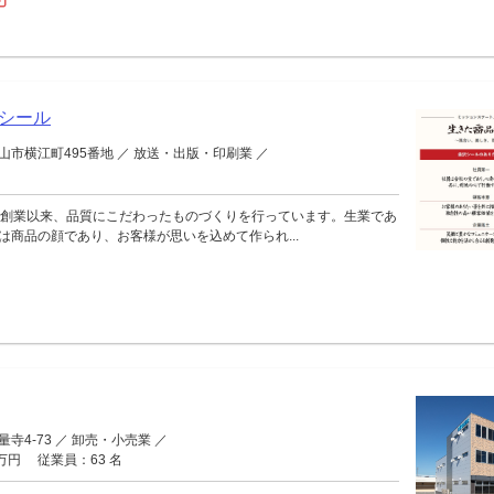
シール
市横江町495番地 ／ 放送・出版・印刷業 ／
名
の創業以来、品質にこだわったものづくりを行っています。生業であ
は商品の顔であり、お客様が思いを込めて作られ...
寺4-73 ／ 卸売・小売業 ／
0万円 従業員：63 名