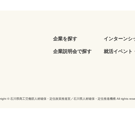
企業を探す
インターンシ
企業説明会で探す
就活イベント・
yright © 石川県商工労働部人材確保・定住政策推進室／石川県人材確保・定住推進機構 All rights reser