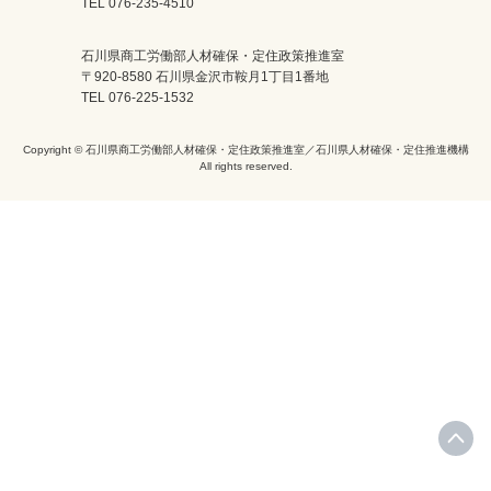
TEL 076-235-4510
石川県商工労働部人材確保・定住政策推進室
〒920-8580 石川県金沢市鞍月1丁目1番地
TEL 076-225-1532
Copyright © 石川県商工労働部人材確保・定住政策推進室／石川県人材確保・定住推進機構
All rights reserved.