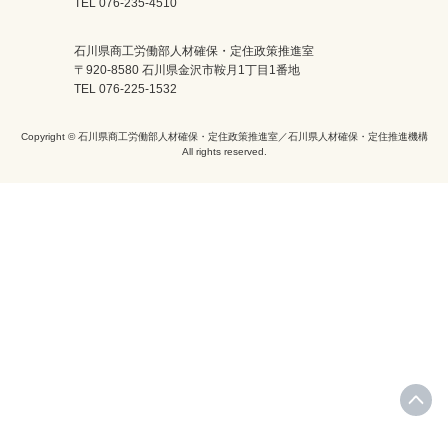
TEL 076-235-4510
石川県商工労働部人材確保・定住政策推進室
〒920-8580 石川県金沢市鞍月1丁目1番地
TEL 076-225-1532
Copyright © 石川県商工労働部人材確保・定住政策推進室／石川県人材確保・定住推進機構
All rights reserved.