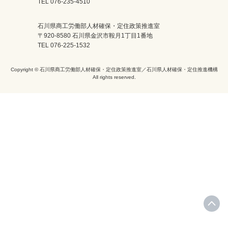
TEL 076-235-4510
石川県商工労働部人材確保・定住政策推進室
〒920-8580 石川県金沢市鞍月1丁目1番地
TEL 076-225-1532
Copyright © 石川県商工労働部人材確保・定住政策推進室／石川県人材確保・定住推進機構
All rights reserved.