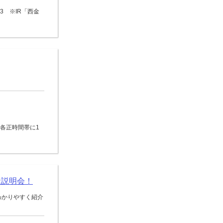
3 ※IR「西金
0の各正時間帯に1
社説明会！
わかりやすく紹介