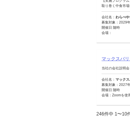
【実施プログラム
取り巻く中食市場や
会社名：
わらべや
募集対象：2029年
開催日 随時
会場：
マックスバ
当社の会社説明会
会社名：
マックス
募集対象：2027
開催日 随時
会場：Zoomを使
246件中 1〜1