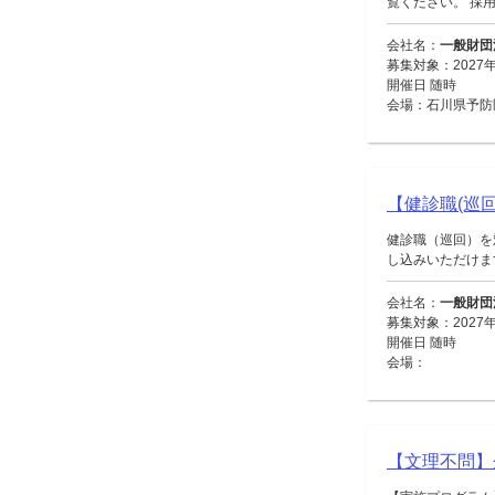
覧ください。 採用
会社名：
一般財団
募集対象：2027
開催日 随時
会場：石川県予防
【健診職(巡回
健診職（巡回）を
し込みいただけます。
会社名：
一般財団
募集対象：2027
開催日 随時
会場：
【文理不問】