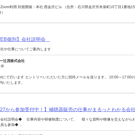
Zoom利用 対面開催：本社 西金沢ビル （住所：石川県金沢市米泉町10丁目1番地15
分）
【WEB個別】会社説明会
会社や仕事についてご案内します
ー辻茂株式会社
年卒
Meetにて行います エントリーいただいた方に招待メールを送ります。 10:00～17:0
内いたします。
027から参加受付中！】補聴器販売の仕事がまるっとわかる会
◆会社説明会◆ 仕事内容や研修制度について、 様々な資料や映像を交えながら
も参加◆ ...