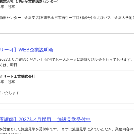
株式会社（理研産業補聴器センター）
年卒・既卒
聴器センター 金沢支店(石川県金沢市石引一丁目8番6号) ※北鉄バス「金沢大学附
リー可】WEB企業説明会
2027よりご確認ください】 個別でお一人お一人に詳細な説明会を行っております。
は、即日...
クリート工業株式会社
年卒・既卒
用いたします
看護師】2027年4月採用 施設見学受付中
を対象とした施設見学を受付中です。 まずは施設見学に来ていただき、業務内容や