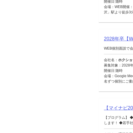
開催日 随時
会場：WEB開催：
沢」駅より徒歩3
2028年卒
WEB個別面談で
会社名：
ホクショ
募集対象：2028
開催日 随時
会場：Google 
名ずつ個別にご案
【マイナビ2
【プログラム】 
します！ ◆若手社員