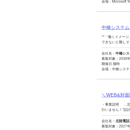
会場：Microsoft
中橋システム
**「働くイメー
できないと難しそう
会社名：
中橋シス
募集対象：2030年
開催日 随時
会場：中橋システ
＼WEB&対
・事業説明 …北
行いません！"設計・
会社名：
北陸電話
募集対象：2027