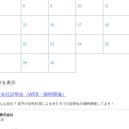
8
9
10
11
15
16
17
18
22
23
24
25
29
30
0件を表示
向け会社説明会（WEB・随時開催）
んな会社？ 若手の女性社員によるＷＥＢでの説明会を随時開催してます！
株式会社
年卒