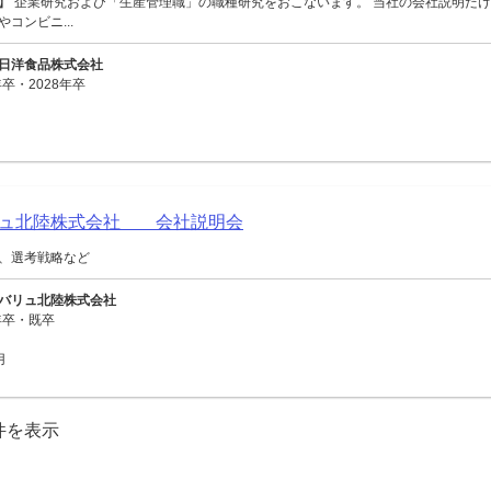
】 企業研究および「生産管理職」の職種研究をおこないます。 当社の会社説明だけ
コンビニ...
日洋食品株式会社
卒・2028年卒
リュ北陸株式会社 会社説明会
、選考戦略など
バリュ北陸株式会社
年卒・既卒
用
0件を表示