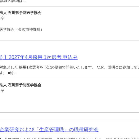
試験の詳細は...
法人 石川県予防医学協会
年卒
医学協会（金沢市神野町）
) 】2027年4月採用 1次選考 申込み
対象とした 採用1次選考を下記の要領で開催いたします。 なお、説明会に参加して
 ■対...
法人 石川県予防医学協会
年卒
企業研究および「生産管理職」の職種研究会