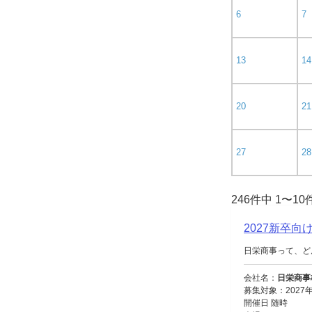
6
7
13
14
20
21
27
28
246件中 1〜1
2027新卒
日栄商事って、ど
会社名：
日栄商事
募集対象：2027
開催日 随時