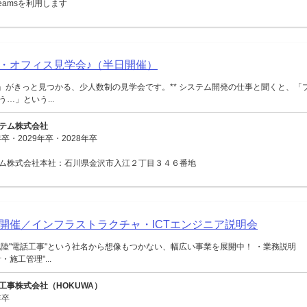
 Teamsを利用します
・オフィス見学会♪（半日開催）
ジ」がきっと見つかる、少人数制の見学会です。** システム開発の仕事と聞くと、「
…」という...
テム株式会社
卒・2029年卒・2028年卒
ム株式会社本社：石川県金沢市入江２丁目３４６番地
面開催／インフラストラクチャ・ICTエンジニア説明会
陸"電話工事"という社名から想像もつかない、幅広い事業を展開中！ ・業務説明
施工管理"...
工事株式会社（HOKUWA）
年卒