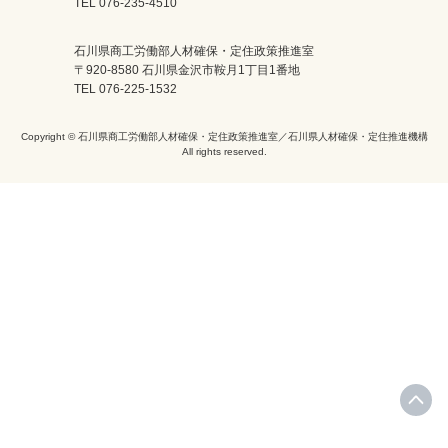
TEL 076-235-4510
石川県商工労働部人材確保・定住政策推進室
〒920-8580 石川県金沢市鞍月1丁目1番地
TEL 076-225-1532
Copyright © 石川県商工労働部人材確保・定住政策推進室／石川県人材確保・定住推進機構
All rights reserved.