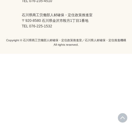
TEL 076-235-4510
石川県商工労働部人材確保・定住政策推進室
〒920-8580 石川県金沢市鞍月1丁目1番地
TEL 076-225-1532
Copyright © 石川県商工労働部人材確保・定住政策推進室／石川県人材確保・定住推進機構
All rights reserved.