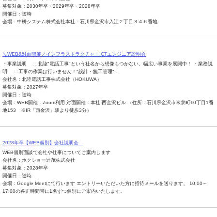
募集対象：2030年卒・2029年卒・2028年卒
開催日：随時
会場：中橋システム株式会社本社：石川県金沢市入江２丁目３４６番地
＼WEB&対面開催／インフラストラクチャ・ICTエンジニア説明会
・事業説明 …北陸"電話工事"という社名から想像もつかない、幅広い事業を展開中！ ・業務説
明 …工事の作業は行いません！"設計・施工管理"...
会社名：北陸電話工事株式会社（HOKUWA）
募集対象：2027年卒
開催日：随時
会場：WEB開催：Zoom利用 対面開催：本社 西金沢ビル （住所：石川県金沢市米泉町10丁目1番
地153 ※IR「西金沢」駅より徒歩3分）
2028年卒【WEB個別】会社説明会
WEB個別面談で会社や仕事についてご案内します
会社名：ホクショー辻茂株式会社
募集対象：2028年卒
開催日：随時
会場：Google Meetにて行います エントリーいただいた方に招待メールを送ります。 10:00～
17:00の各正時間帯に1名ずつ個別にご案内いたします。