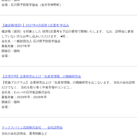
会場：石川県予防医学協会（金沢市神野町）
【健診職(巡回) 】2027年4月採用 1次選考 申込み
健診職（巡回）を対象とした 採用1次選考を下記の要領で開催いたします。 なお、説明会に参加
していない方もお申し込みいただけます。 ■対...
会社名：一般財団法人 石川県予防医学協会
募集対象：2027年卒
開催日：随時
会場：
【文理不問】企業研究および「生産管理職」の職種研究会
【実施プログラム】 企業研究および「生産管理職」の職種研究をおこないます。 当社の会社説明
だけでなく、 当社を取り巻く中食市場やコンビニ...
会社名：わらべや日洋食品株式会社
募集対象：2029年卒・2028年卒
開催日：随時
会場：
マックスバリュ北陸株式会社 会社説明会
当社の会社説明会、選考戦略など