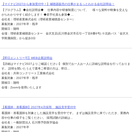
【マイナビ2027から参加受付中！】補聴器販売の仕事がまるっとわかる会社説明会！
【プログラム】 ◆会社説明会◆ 仕事内容や研修制度について、 様々な資料や映像を交えな
がらわかりやすく紹介します！ ◆若手社員も参加◆ ...
会社名：理研産業株式会社（理研産業補聴器センター）
募集対象：2027年卒・既卒
開催日：随時
会場：理研産業補聴器センター 金沢支店(石川県金沢市石引一丁目8番6号) ※北鉄バス「金沢大
学附属病院」から徒歩3分
【即日エントリー可】WEB企業説明会
【詳細はマイナビ2027よりご確認ください】 個別でお一人お一人に詳細な説明会を行っておりま
す。 説明を聞いたうえで選考ご希望の方は、即日...
会社名：共和コンクリート工業株式会社
募集対象：2027年卒・既卒
開催日：随時
会場：Zoomを使用いたします
【看護師・准看護師】2027年4月採用 施設見学受付中
看護師・准看護師を対象とした施設見学を受付中です。 まずは施設見学に来ていただき、業務内
容や仕事の様子をご覧ください。 採用試験の詳細は...
会社名：一般財団法人 石川県予防医学協会
募集対象：2027年卒
開催日：随時