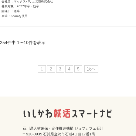
会社名：マックスバリュ北陸株式会社
募集対象：2027年卒・既卒
開催日：随時
会場：Zoomを使用
254件中 1〜10件を表示
1
2
3
4
5
次へ
石川県人材確保・定住推進機構 ジョブカフェ石川
〒920-0935 石川県金沢市石引4丁目17番1号