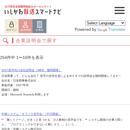
石川県若者就職情報総合ポータルサイト
Powered by
Translate
ログイン
会員登録
企業様
企業説明会で探す
254件中 1〜10件を表示
2027新卒向け会社説明会（WEB・随時開催）
日栄商事って、どんな会社？ 若手の女性社員によるＷＥＢでの説明会を随時開催してます！
会社名：日栄商事株式会社
募集対象：2027年卒
開催日：随時
会場：Microsoft Teamsを利用します
ログイン
会員登録
企業様
中橋システム・オフィス見学会♪（半日開催）
**「働くイメージ」がきっと見つかる、少人数制の見学会です。** システム開発の仕事と聞く
と、「プログラミングができないと難しそう…」という...
会社名：中橋システム株式会社