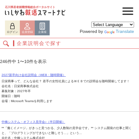
石川県若者就職情報総合ポータルサイト
Powered by
Translate
ログイン
会員登録
企業様
企業説明会で探す
246件中 1〜10件を表示
2027新卒向け会社説明会（WEB・随時開催）
日栄商事って、どんな会社？ 若手の女性社員によるＷＥＢでの説明会を随時開催してます！
会社名：日栄商事株式会社
募集対象：2027年卒
開催日：随時
会場：Microsoft Teamsを利用します
ログイン
会員登録
企業様
中橋システム・オフィス見学会♪（半日開催）
**「働くイメージ」がきっと見つかる、少人数制の見学会です。** システム開発の仕事と聞く
と、「プログラミングができないと難しそう…」という...
会社名：中橋システム株式会社