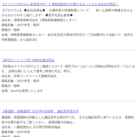
【マイナビ2027から参加受付中！】補聴器販売の仕事がまるっとわかる会社説明会！
【プログラム】 ◆会社説明会◆ 仕事内容や研修制度について、 様々な資料や映像を交えな
がらわかりやすく紹介します！ ◆若手社員も参加◆ ...
会社名：理研産業株式会社（理研産業補聴器センター）
募集対象：2027年卒・既卒
開催日：随時
会場：理研産業補聴器センター 金沢支店(石川県金沢市石引一丁目8番6号) ※北鉄バス「金沢大
学附属病院」から徒歩3分
【即日エントリー可】WEB企業説明会
【詳細はマイナビ2027よりご確認ください】 個別でお一人お一人に詳細な説明会を行っておりま
す。 説明を聞いたうえで選考ご希望の方は、即日...
会社名：共和コンクリート工業株式会社
募集対象：2027年卒・既卒
開催日：随時
会場：Zoomを使用いたします
【看護師・准看護師】2027年4月採用 施設見学受付中
看護師・准看護師を対象とした施設見学を受付中です。 まずは施設見学に来ていただき、業務内
容や仕事の様子をご覧ください。 採用試験の詳細は...
会社名：一般財団法人 石川県予防医学協会
募集対象：2027年卒
開催日：随時