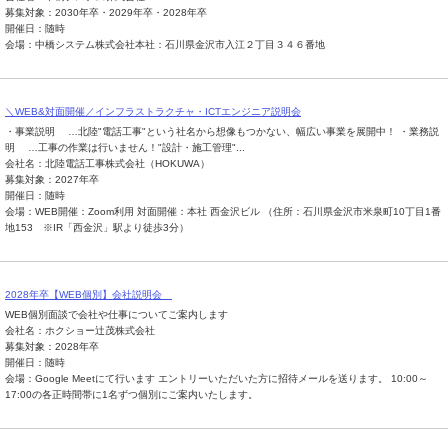
募集対象：2030年卒・2029年卒・2028年卒
開催日：随時
会場：中橋システム株式会社本社：石川県金沢市入江２丁目３４６番地
＼WEB&対面開催／インフラストラクチャ・ICTエンジニア説明会
・事業説明 …北陸"電話工事"という社名から想像もつかない、幅広い事業を展開中！ ・業務説
明 …工事の作業は行いません！"設計・施工管理"...
会社名：北陸電話工事株式会社（HOKUWA）
募集対象：2027年卒
開催日：随時
会場：WEB開催：Zoom利用 対面開催：本社 西金沢ビル （住所：石川県金沢市米泉町10丁目1番
地153 ※IR「西金沢」駅より徒歩3分）
2028年卒【WEB個別】会社説明会
WEB個別面談で会社や仕事についてご案内します
会社名：ホクショー辻茂株式会社
募集対象：2028年卒
開催日：随時
会場：Google Meetにて行います エントリーいただいた方に招待メールを送ります。 10:00～
17:00の各正時間帯に1名ずつ個別にご案内いたします。