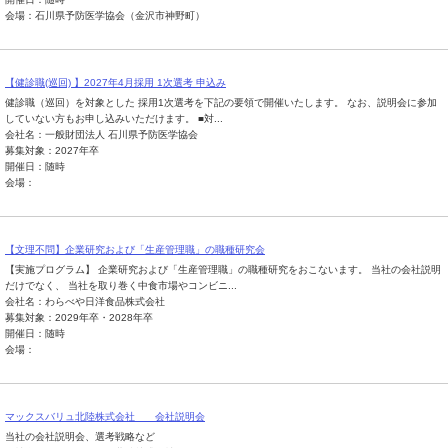
会場：石川県予防医学協会（金沢市神野町）
【健診職(巡回) 】2027年4月採用 1次選考 申込み
健診職（巡回）を対象とした 採用1次選考を下記の要領で開催いたします。 なお、説明会に参加
していない方もお申し込みいただけます。 ■対...
会社名：一般財団法人 石川県予防医学協会
募集対象：2027年卒
開催日：随時
会場：
【文理不問】企業研究および「生産管理職」の職種研究会
【実施プログラム】 企業研究および「生産管理職」の職種研究をおこないます。 当社の会社説明
だけでなく、 当社を取り巻く中食市場やコンビニ...
会社名：わらべや日洋食品株式会社
募集対象：2029年卒・2028年卒
開催日：随時
会場：
マックスバリュ北陸株式会社 会社説明会
当社の会社説明会、選考戦略など