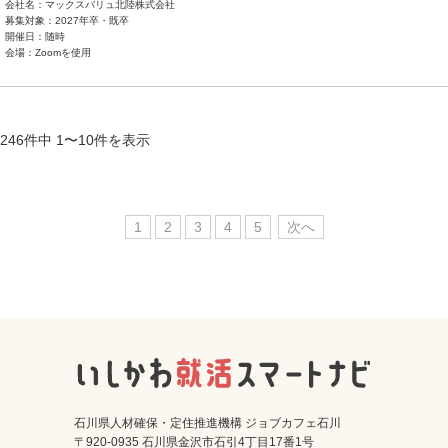
会社名：マックスバリュ北陸株式会社
募集対象：2027年卒・既卒
開催日：随時
会場：Zoomを使用
246件中 1〜10件を表示
1
2
3
4
5
次へ
石川県人材確保・定住推進機構 ジョブカフェ石川
〒920-0935 石川県金沢市石引4丁目17番1号