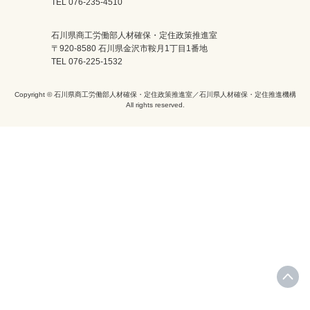
TEL 076-235-4510
石川県商工労働部人材確保・定住政策推進室
〒920-8580 石川県金沢市鞍月1丁目1番地
TEL 076-225-1532
Copyright © 石川県商工労働部人材確保・定住政策推進室／石川県人材確保・定住推進機構
All rights reserved.