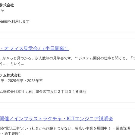
株式会社
年卒
 Teamsを利用します
・オフィス見学会♪（半日開催）
ジ」がきっと見つかる、少人数制の見学会です。** システム開発の仕事と聞くと、「
…」という...
テム株式会社
卒・2029年卒・2028年卒
ム株式会社本社：石川県金沢市入江２丁目３４６番地
面開催／インフラストラクチャ・ICTエンジニア説明会
陸"電話工事"という社名から想像もつかない、幅広い事業を展開中！ ・業務説明
施工管理"...