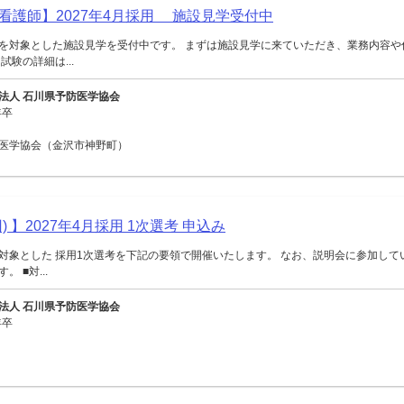
看護師】2027年4月採用 施設見学受付中
を対象とした施設見学を受付中です。 まずは施設見学に来ていただき、業務内容や
試験の詳細は...
法人 石川県予防医学協会
年卒
医学協会（金沢市神野町）
) 】2027年4月採用 1次選考 申込み
対象とした 採用1次選考を下記の要領で開催いたします。 なお、説明会に参加して
 ■対...
法人 石川県予防医学協会
年卒