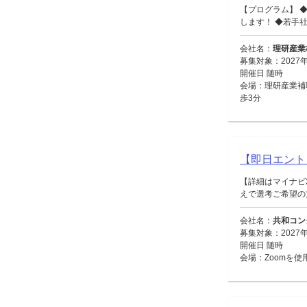
【プログラム】 
します！ ◆若手社員
会社名：
理研産業
募集対象：2027
開催日 随時
会場：理研産業補
歩3分
【即日エント
【詳細はマイナビ
えで選考ご希望の方
会社名：
共和コン
募集対象：2027
開催日 随時
会場：Zoomを使