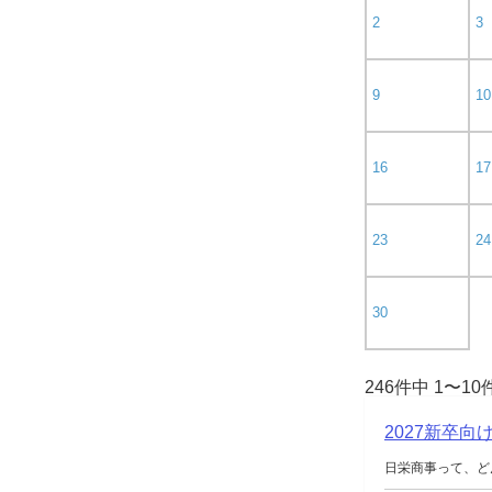
2
3
9
10
16
17
23
24
30
246件中 1〜1
2027新卒
日栄商事って、ど