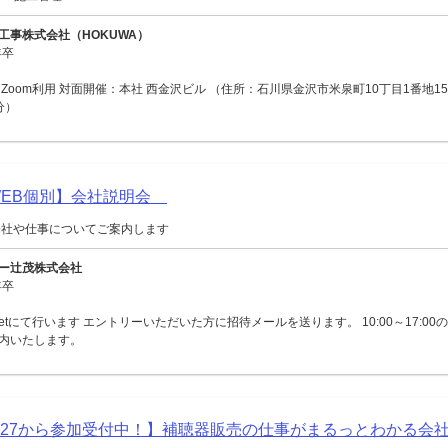
工事株式会社（HOKUWA）
年卒
Zoom利用 対面開催：本社 西金沢ビル （住所：石川県金沢市米泉町10丁目1番地15
分）
【WEB個別】会社説明会
会社や仕事についてご案内します
ー辻茂株式会社
年卒
Meetにて行います エントリーいただいた方に招待メールを送ります。 10:00～17:0
内いたします。
027から参加受付中！】補聴器販売の仕事がまるっとわかる会