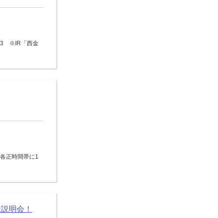
3 ※IR「西金
0の各正時間帯に1
社説明会！