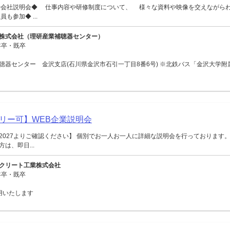
◆会社説明会◆ 仕事内容や研修制度について、 様々な資料や映像を交えながら
も参加◆ ...
株式会社（理研産業補聴器センター）
年卒・既卒
聴器センター 金沢支店(石川県金沢市石引一丁目8番6号) ※北鉄バス「金沢大学附
リー可】WEB企業説明会
2027よりご確認ください】 個別でお一人お一人に詳細な説明会を行っております。
は、即日...
クリート工業株式会社
年卒・既卒
用いたします