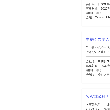
会社名：
日栄商事
募集対象：2027
開催日 随時
会場：Microsoft
中橋システム
**「働くイメー
できないと難しそう
会社名：
中橋シス
募集対象：2030年
開催日 随時
会場：中橋システ
＼WEB&対
・事業説明 …北
行いません！"設計・