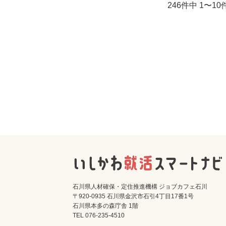
246件中 1〜1
石川県人材確保・定住推進機構 ジョブカフェ石川
〒920-0935 石川県金沢市石引4丁目17番1号
石川県本多の森庁舎 1階
TEL 076-235-4510