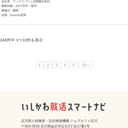
会社名：マックスバリュ北陸株式会社
募集対象：2027年卒・既卒
開催日：随時
会場：Zoomを使用
246件中 1〜10件を表示
1
2
3
4
5
次へ
石川県人材確保・定住推進機構 ジョブカフェ石川
〒920-0935 石川県金沢市石引4丁目17番1号