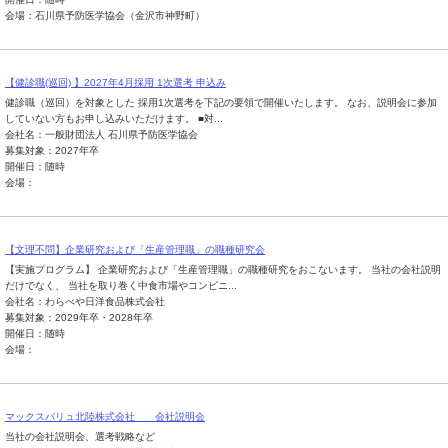
会場：石川県予防医学協会（金沢市神野町）
【健診職(巡回) 】2027年4月採用 1次選考 申込み
健診職（巡回）を対象とした 採用1次選考を下記の要領で開催いたします。 なお、説明会に参加
していない方もお申し込みいただけます。 ■対...
会社名：一般財団法人 石川県予防医学協会
募集対象：2027年卒
開催日：随時
会場：
【文理不問】企業研究および「生産管理職」の職種研究会
【実施プログラム】 企業研究および「生産管理職」の職種研究をおこないます。 当社の会社説明
だけでなく、 当社を取り巻く中食市場やコンビニ...
会社名：わらべや日洋食品株式会社
募集対象：2029年卒・2028年卒
開催日：随時
会場：
マックスバリュ北陸株式会社 会社説明会
当社の会社説明会、選考戦略など