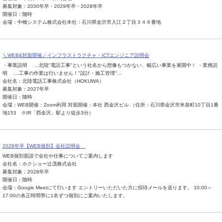
募集対象：2030年卒・2029年卒・2028年卒
開催日：随時
会場：中橋システム株式会社本社：石川県金沢市入江２丁目３４６番地
＼WEB&対面開催／インフラストラクチャ・ICTエンジニア説明会
・事業説明 …北陸"電話工事"という社名から想像もつかない、幅広い事業を展開中！ ・業務説
明 …工事の作業は行いません！"設計・施工管理"...
会社名：北陸電話工事株式会社（HOKUWA）
募集対象：2027年卒
開催日：随時
会場：WEB開催：Zoom利用 対面開催：本社 西金沢ビル （住所：石川県金沢市米泉町10丁目1番
地153 ※IR「西金沢」駅より徒歩3分）
2028年卒【WEB個別】会社説明会
WEB個別面談で会社や仕事についてご案内します
会社名：ホクショー辻茂株式会社
募集対象：2028年卒
開催日：随時
会場：Google Meetにて行います エントリーいただいた方に招待メールを送ります。 10:00～
17:00の各正時間帯に1名ずつ個別にご案内いたします。