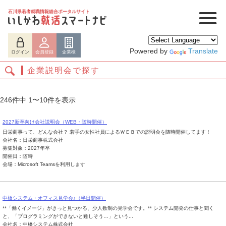
石川県若者就職情報総合ポータルサイト
Powered by
Translate
ログイン
会員登録
企業様
企業説明会で探す
246件中 1〜10件を表示
2027新卒向け会社説明会（WEB・随時開催）
日栄商事って、どんな会社？ 若手の女性社員によるＷＥＢでの説明会を随時開催してます！
会社名：日栄商事株式会社
募集対象：2027年卒
開催日：随時
会場：Microsoft Teamsを利用します
ログイン
会員登録
企業様
中橋システム・オフィス見学会♪（半日開催）
**「働くイメージ」がきっと見つかる、少人数制の見学会です。** システム開発の仕事と聞く
と、「プログラミングができないと難しそう…」という...
会社名：中橋システム株式会社