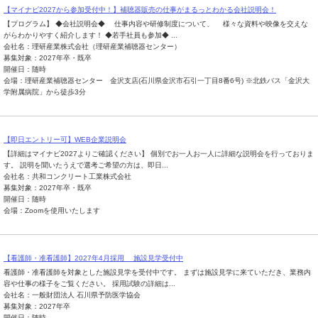
【マイナビ2027から参加受付中！】補聴器販売の仕事がまるっとわかる会社説明会！
【プログラム】 ◆会社説明会◆ 仕事内容や研修制度について、 様々な資料や映像を交えな
がらわかりやすく紹介します！ ◆若手社員も参加◆ ...
会社名：理研産業株式会社（理研産業補聴器センター）
募集対象：2027年卒・既卒
開催日：随時
会場：理研産業補聴器センター 金沢支店(石川県金沢市石引一丁目8番6号) ※北鉄バス「金沢大
学附属病院」から徒歩3分
【即日エントリー可】WEB企業説明会
【詳細はマイナビ2027よりご確認ください】 個別でお一人お一人に詳細な説明会を行っておりま
す。 説明を聞いたうえで選考ご希望の方は、即日...
会社名：共和コンクリート工業株式会社
募集対象：2027年卒・既卒
開催日：随時
会場：Zoomを使用いたします
【看護師・准看護師】2027年4月採用 施設見学受付中
看護師・准看護師を対象とした施設見学を受付中です。 まずは施設見学に来ていただき、業務内
容や仕事の様子をご覧ください。 採用試験の詳細は...
会社名：一般財団法人 石川県予防医学協会
募集対象：2027年卒
開催日：随時