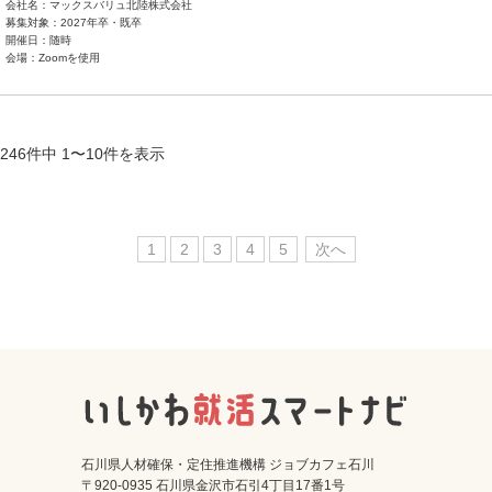
会社名：マックスバリュ北陸株式会社
募集対象：2027年卒・既卒
開催日：随時
会場：Zoomを使用
246件中 1〜10件を表示
1
2
3
4
5
次へ
石川県人材確保・定住推進機構 ジョブカフェ石川
〒920-0935 石川県金沢市石引4丁目17番1号