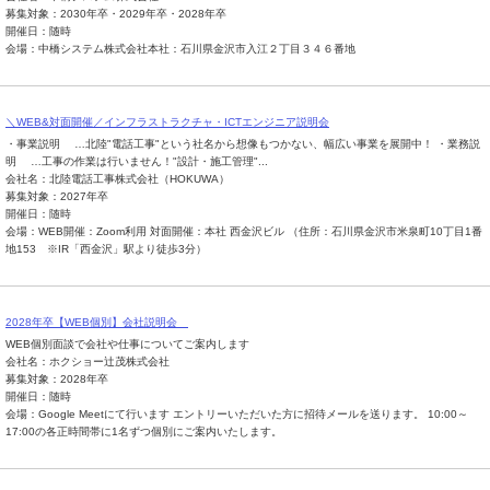
募集対象：2030年卒・2029年卒・2028年卒
開催日：随時
会場：中橋システム株式会社本社：石川県金沢市入江２丁目３４６番地
＼WEB&対面開催／インフラストラクチャ・ICTエンジニア説明会
・事業説明 …北陸"電話工事"という社名から想像もつかない、幅広い事業を展開中！ ・業務説
明 …工事の作業は行いません！"設計・施工管理"...
会社名：北陸電話工事株式会社（HOKUWA）
募集対象：2027年卒
開催日：随時
会場：WEB開催：Zoom利用 対面開催：本社 西金沢ビル （住所：石川県金沢市米泉町10丁目1番
地153 ※IR「西金沢」駅より徒歩3分）
2028年卒【WEB個別】会社説明会
WEB個別面談で会社や仕事についてご案内します
会社名：ホクショー辻茂株式会社
募集対象：2028年卒
開催日：随時
会場：Google Meetにて行います エントリーいただいた方に招待メールを送ります。 10:00～
17:00の各正時間帯に1名ずつ個別にご案内いたします。