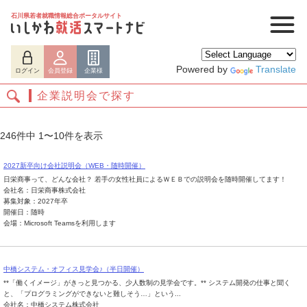
石川県若者就職情報総合ポータルサイト
Powered by
Translate
ログイン
会員登録
企業様
企業説明会で探す
246件中 1〜10件を表示
2027新卒向け会社説明会（WEB・随時開催）
日栄商事って、どんな会社？ 若手の女性社員によるＷＥＢでの説明会を随時開催してます！
会社名：日栄商事株式会社
募集対象：2027年卒
開催日：随時
会場：Microsoft Teamsを利用します
ログイン
会員登録
企業様
中橋システム・オフィス見学会♪（半日開催）
**「働くイメージ」がきっと見つかる、少人数制の見学会です。** システム開発の仕事と聞く
と、「プログラミングができないと難しそう…」という...
会社名：中橋システム株式会社