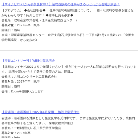
【マイナビ2027から参加受付中！】補聴器販売の仕事がまるっとわかる会社説明会！
【プログラム】 ◆会社説明会◆ 仕事内容や研修制度について、 様々な資料や映像を交えな
がらわかりやすく紹介します！ ◆若手社員も参加◆ ...
会社名：理研産業株式会社（理研産業補聴器センター）
募集対象：2027年卒・既卒
開催日：随時
会場：理研産業補聴器センター 金沢支店(石川県金沢市石引一丁目8番6号) ※北鉄バス「金沢大
学附属病院」から徒歩3分
【即日エントリー可】WEB企業説明会
【詳細はマイナビ2027よりご確認ください】 個別でお一人お一人に詳細な説明会を行っておりま
す。 説明を聞いたうえで選考ご希望の方は、即日...
会社名：共和コンクリート工業株式会社
募集対象：2027年卒・既卒
開催日：随時
会場：Zoomを使用いたします
【看護師・准看護師】2027年4月採用 施設見学受付中
看護師・准看護師を対象とした施設見学を受付中です。 まずは施設見学に来ていただき、業務内
容や仕事の様子をご覧ください。 採用試験の詳細は...
会社名：一般財団法人 石川県予防医学協会
募集対象：2027年卒
開催日：随時