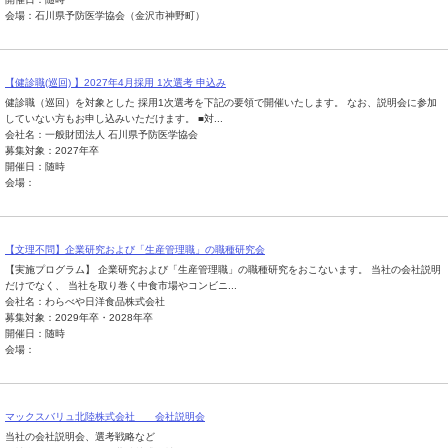
会場：石川県予防医学協会（金沢市神野町）
【健診職(巡回) 】2027年4月採用 1次選考 申込み
健診職（巡回）を対象とした 採用1次選考を下記の要領で開催いたします。 なお、説明会に参加
していない方もお申し込みいただけます。 ■対...
会社名：一般財団法人 石川県予防医学協会
募集対象：2027年卒
開催日：随時
会場：
【文理不問】企業研究および「生産管理職」の職種研究会
【実施プログラム】 企業研究および「生産管理職」の職種研究をおこないます。 当社の会社説明
だけでなく、 当社を取り巻く中食市場やコンビニ...
会社名：わらべや日洋食品株式会社
募集対象：2029年卒・2028年卒
開催日：随時
会場：
マックスバリュ北陸株式会社 会社説明会
当社の会社説明会、選考戦略など