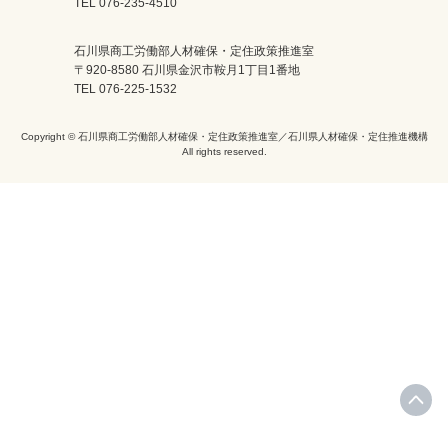
TEL 076-235-4510
石川県商工労働部人材確保・定住政策推進室
〒920-8580 石川県金沢市鞍月1丁目1番地
TEL 076-225-1532
Copyright © 石川県商工労働部人材確保・定住政策推進室／石川県人材確保・定住推進機構
All rights reserved.