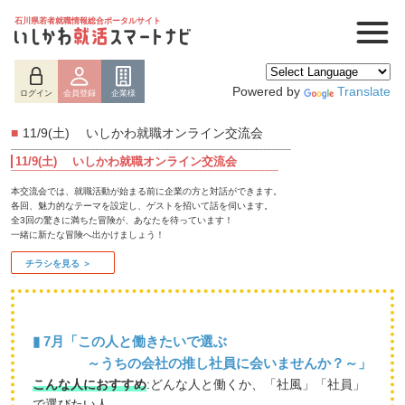
石川県若者就職情報総合ポータルサイト
Powered by
Translate
ログイン
会員登録
企業様
■
11/9(土) いしかわ就職オンライン交流会
11/9(土) いしかわ就職オンライン交流会
本交流会では、就職活動が始まる前に企業の方と対話ができます。
各回、魅力的なテーマを設定し、ゲストを招いて話を伺います。
全3回の驚きに満ちた冒険が、あなたを待っています！
一緒に新たな冒険へ出かけましょう！
チラシを見る ＞
▮ 7月「この人と働きたいで選ぶ
～うちの会社の推し社員に会いませんか？～」
ログイン
会員登録
企業様
こんな人におすすめ
:どんな人と働くか、「社風」「社員」
で選びたい人