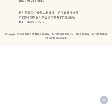
TEL 076-235-4510
石川県商工労働部人材確保・定住政策推進室
〒920-8580 石川県金沢市鞍月1丁目1番地
TEL 076-225-1532
Copyright © 石川県商工労働部人材確保・定住政策推進室／石川県人材確保・定住推進機構
All rights reserved.