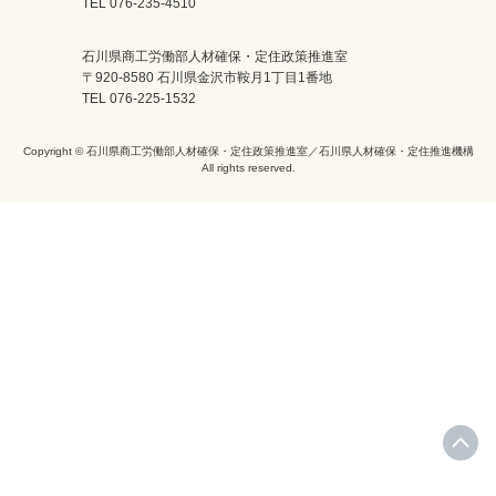
TEL 076-235-4510
石川県商工労働部人材確保・定住政策推進室
〒920-8580 石川県金沢市鞍月1丁目1番地
TEL 076-225-1532
Copyright © 石川県商工労働部人材確保・定住政策推進室／石川県人材確保・定住推進機構
All rights reserved.