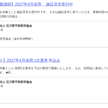
看護師】2027年4月採用 施設見学受付中
を対象とした施設見学を受付中です。 まずは施設見学に来ていただき、業務内容や
試験の詳細は...
法人 石川県予防医学協会
年卒
医学協会（金沢市神野町）
) 】2027年4月採用 1次選考 申込み
対象とした 採用1次選考を下記の要領で開催いたします。 なお、説明会に参加して
 ■対...
法人 石川県予防医学協会
年卒