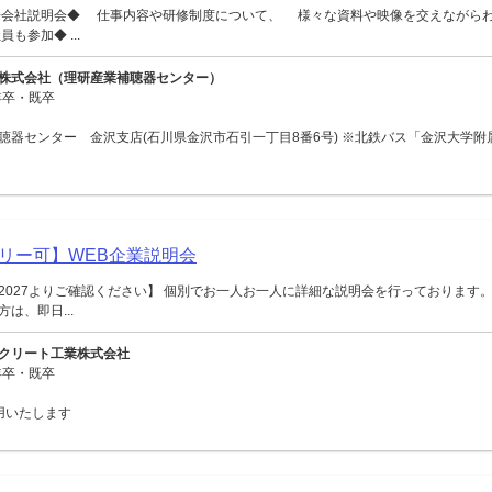
◆会社説明会◆ 仕事内容や研修制度について、 様々な資料や映像を交えながら
も参加◆ ...
株式会社（理研産業補聴器センター）
年卒・既卒
聴器センター 金沢支店(石川県金沢市石引一丁目8番6号) ※北鉄バス「金沢大学附
リー可】WEB企業説明会
2027よりご確認ください】 個別でお一人お一人に詳細な説明会を行っております。
は、即日...
クリート工業株式会社
年卒・既卒
用いたします