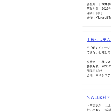
会社名：
日栄商事
募集対象：2027
開催日 随時
会場：Microsoft
中橋システム
**「働くイメー
できないと難しそう
会社名：
中橋シス
募集対象：2030年
開催日 随時
会場：中橋システ
＼WEB&対
・事業説明 …北
行いません！"設計・