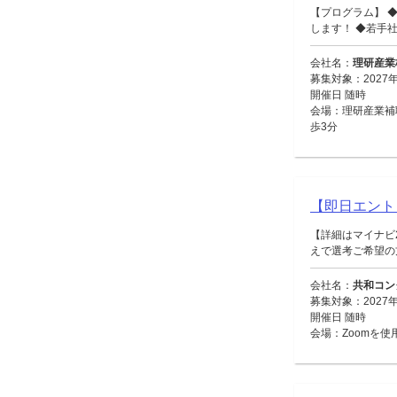
【プログラム】 
します！ ◆若手社員
会社名：
理研産業
募集対象：2027
開催日 随時
会場：理研産業補
歩3分
【即日エント
【詳細はマイナビ
えで選考ご希望の方
会社名：
共和コン
募集対象：2027
開催日 随時
会場：Zoomを使