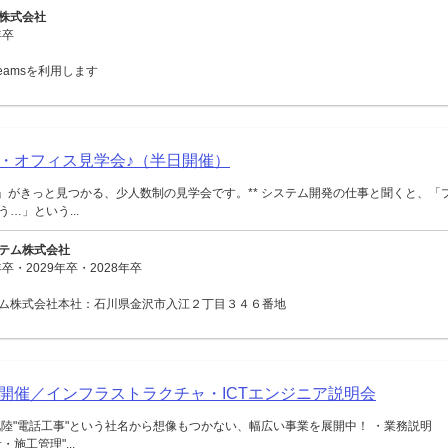
株式会社
年卒
 Teamsを利用します
・オフィス見学会♪（半日開催）
ジ」がきっと見つかる、少人数制の見学会です。** システム開発の仕事と聞くと、「
…」という...
テム株式会社
卒・2029年卒・2028年卒
ム株式会社本社：石川県金沢市入江２丁目３４６番地
面開催／インフラストラクチャ・ICTエンジニア説明会
陸"電話工事"という社名から想像もつかない、幅広い事業を展開中！ ・業務説明
施工管理"...