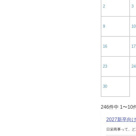
2
3
9
10
16
17
23
24
30
246件中 1〜1
2027新卒
日栄商事って、ど