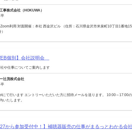
工事株式会社（HOKUWA）
年卒
Zoom利用 対面開催：本社 西金沢ビル （住所：石川県金沢市米泉町10丁目1番地15
分）
【WEB個別】会社説明会
会社や仕事についてご案内します
ー辻茂株式会社
年卒
Meetにて行います エントリーいただいた方に招待メールを送ります。 10:00～17:0
内いたします。
027から参加受付中！】補聴器販売の仕事がまるっとわかる会