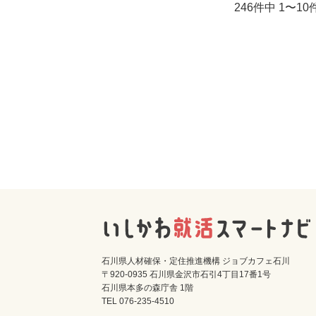
246件中 1〜1
石川県人材確保・定住推進機構 ジョブカフェ石川
〒920-0935 石川県金沢市石引4丁目17番1号
石川県本多の森庁舎 1階
TEL 076-235-4510