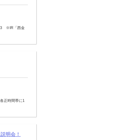
3 ※IR「西金
0の各正時間帯に1
社説明会！