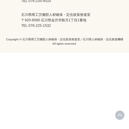
TEL 076-235-4510
石川県商工労働部人材確保・定住政策推進室
〒920-8580 石川県金沢市鞍月1丁目1番地
TEL 076-225-1532
Copyright © 石川県商工労働部人材確保・定住政策推進室／石川県人材確保・定住推進機構
All rights reserved.