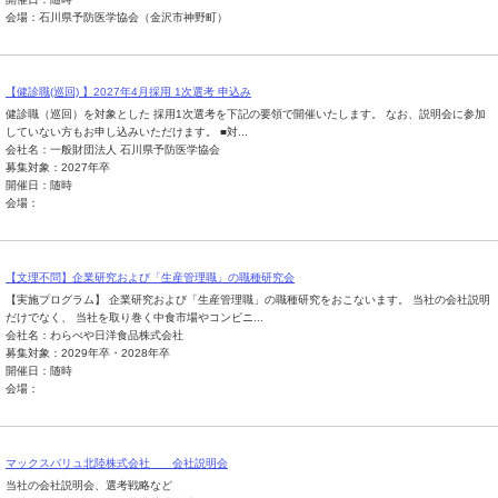
会場：石川県予防医学協会（金沢市神野町）
【健診職(巡回) 】2027年4月採用 1次選考 申込み
健診職（巡回）を対象とした 採用1次選考を下記の要領で開催いたします。 なお、説明会に参加
していない方もお申し込みいただけます。 ■対...
会社名：一般財団法人 石川県予防医学協会
募集対象：2027年卒
開催日：随時
会場：
【文理不問】企業研究および「生産管理職」の職種研究会
【実施プログラム】 企業研究および「生産管理職」の職種研究をおこないます。 当社の会社説明
だけでなく、 当社を取り巻く中食市場やコンビニ...
会社名：わらべや日洋食品株式会社
募集対象：2029年卒・2028年卒
開催日：随時
会場：
マックスバリュ北陸株式会社 会社説明会
当社の会社説明会、選考戦略など