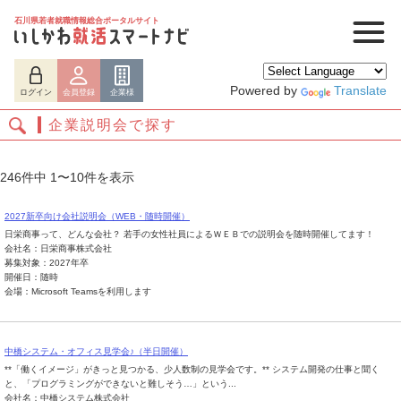
石川県若者就職情報総合ポータルサイト
Powered by
Translate
ログイン
会員登録
企業様
企業説明会で探す
246件中 1〜10件を表示
2027新卒向け会社説明会（WEB・随時開催）
日栄商事って、どんな会社？ 若手の女性社員によるＷＥＢでの説明会を随時開催してます！
会社名：日栄商事株式会社
募集対象：2027年卒
開催日：随時
会場：Microsoft Teamsを利用します
ログイン
会員登録
企業様
中橋システム・オフィス見学会♪（半日開催）
**「働くイメージ」がきっと見つかる、少人数制の見学会です。** システム開発の仕事と聞く
と、「プログラミングができないと難しそう…」という...
会社名：中橋システム株式会社