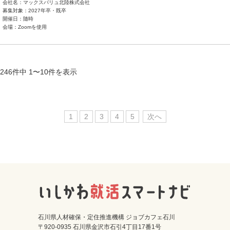
会社名：マックスバリュ北陸株式会社
募集対象：2027年卒・既卒
開催日：随時
会場：Zoomを使用
246件中 1〜10件を表示
1
2
3
4
5
次へ
石川県人材確保・定住推進機構 ジョブカフェ石川
〒920-0935 石川県金沢市石引4丁目17番1号