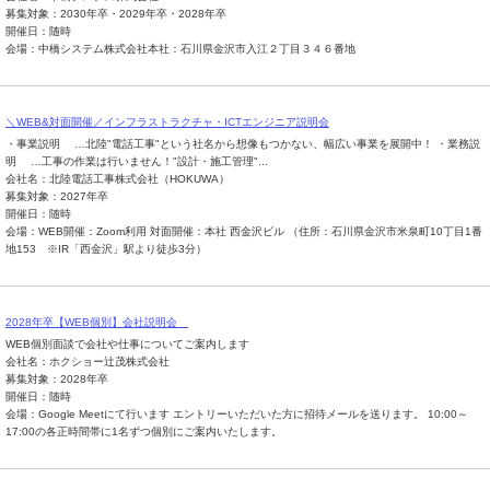
募集対象：2030年卒・2029年卒・2028年卒
開催日：随時
会場：中橋システム株式会社本社：石川県金沢市入江２丁目３４６番地
＼WEB&対面開催／インフラストラクチャ・ICTエンジニア説明会
・事業説明 …北陸"電話工事"という社名から想像もつかない、幅広い事業を展開中！ ・業務説
明 …工事の作業は行いません！"設計・施工管理"...
会社名：北陸電話工事株式会社（HOKUWA）
募集対象：2027年卒
開催日：随時
会場：WEB開催：Zoom利用 対面開催：本社 西金沢ビル （住所：石川県金沢市米泉町10丁目1番
地153 ※IR「西金沢」駅より徒歩3分）
2028年卒【WEB個別】会社説明会
WEB個別面談で会社や仕事についてご案内します
会社名：ホクショー辻茂株式会社
募集対象：2028年卒
開催日：随時
会場：Google Meetにて行います エントリーいただいた方に招待メールを送ります。 10:00～
17:00の各正時間帯に1名ずつ個別にご案内いたします。