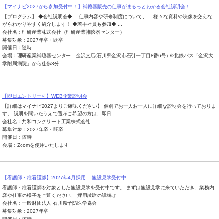
【マイナビ2027から参加受付中！】補聴器販売の仕事がまるっとわかる会社説明会！
【プログラム】 ◆会社説明会◆ 仕事内容や研修制度について、 様々な資料や映像を交えな
がらわかりやすく紹介します！ ◆若手社員も参加◆ ...
会社名：理研産業株式会社（理研産業補聴器センター）
募集対象：2027年卒・既卒
開催日：随時
会場：理研産業補聴器センター 金沢支店(石川県金沢市石引一丁目8番6号) ※北鉄バス「金沢大
学附属病院」から徒歩3分
【即日エントリー可】WEB企業説明会
【詳細はマイナビ2027よりご確認ください】 個別でお一人お一人に詳細な説明会を行っておりま
す。 説明を聞いたうえで選考ご希望の方は、即日...
会社名：共和コンクリート工業株式会社
募集対象：2027年卒・既卒
開催日：随時
会場：Zoomを使用いたします
【看護師・准看護師】2027年4月採用 施設見学受付中
看護師・准看護師を対象とした施設見学を受付中です。 まずは施設見学に来ていただき、業務内
容や仕事の様子をご覧ください。 採用試験の詳細は...
会社名：一般財団法人 石川県予防医学協会
募集対象：2027年卒
開催日：随時