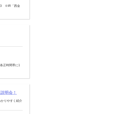
3 ※IR「西金
0の各正時間帯に1
社説明会！
わかりやすく紹介