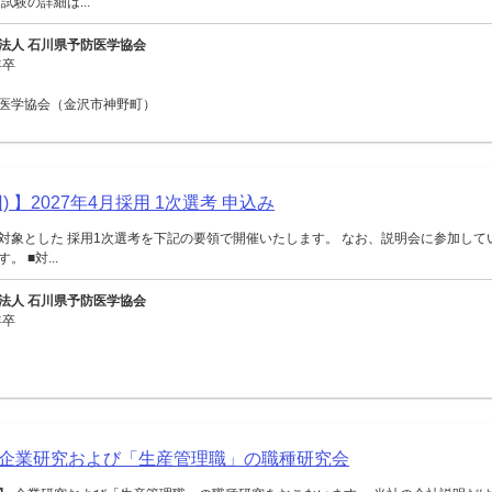
試験の詳細は...
法人 石川県予防医学協会
年卒
医学協会（金沢市神野町）
) 】2027年4月採用 1次選考 申込み
対象とした 採用1次選考を下記の要領で開催いたします。 なお、説明会に参加して
 ■対...
法人 石川県予防医学協会
年卒
企業研究および「生産管理職」の職種研究会