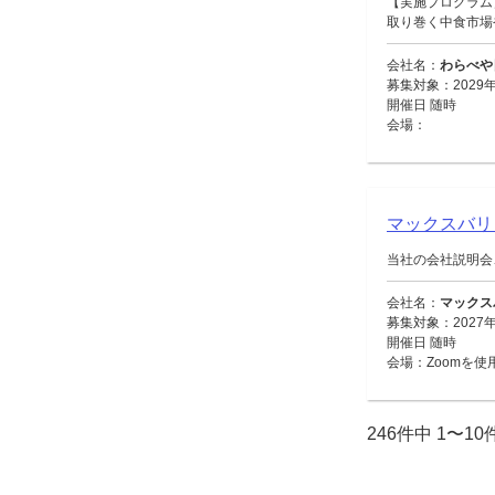
【実施プログラム
取り巻く中食市場や
会社名：
わらべや
募集対象：2029年
開催日 随時
会場：
マックスバ
当社の会社説明会
会社名：
マックス
募集対象：2027
開催日 随時
会場：Zoomを使
246件中 1〜1