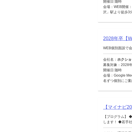
開催日 随時
会場：WEB開催：
沢」駅より徒歩3
2028年卒
WEB個別面談で
会社名：
ホクショ
募集対象：2028
開催日 随時
会場：Google 
名ずつ個別にご案
【マイナビ2
【プログラム】 
します！ ◆若手社員