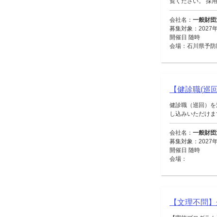
覧ください。 採用
会社名：
一般財団
募集対象：2027
開催日 随時
会場：石川県予防
【健診職(巡回
健診職（巡回）を
し込みいただけます。
会社名：
一般財団
募集対象：2027
開催日 随時
会場：
【文理不問】