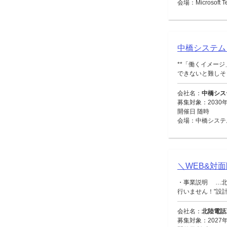
会場：Microsoft
中橋システム
**「働くイメー
できないと難しそう
会社名：
中橋シス
募集対象：2030年
開催日 随時
会場：中橋システ
＼WEB&対
・事業説明 …北
行いません！"設計・
会社名：
北陸電話
募集対象：2027