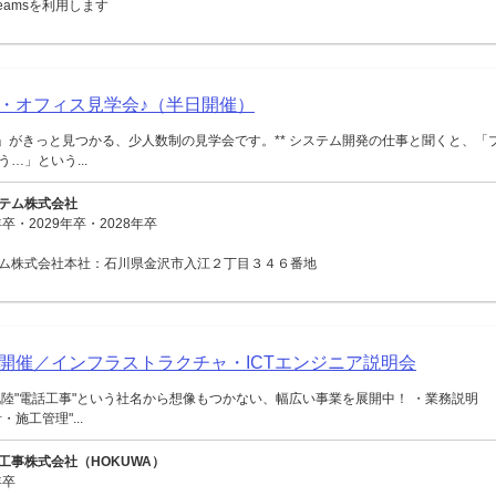
 Teamsを利用します
・オフィス見学会♪（半日開催）
ジ」がきっと見つかる、少人数制の見学会です。** システム開発の仕事と聞くと、「
…」という...
テム株式会社
卒・2029年卒・2028年卒
ム株式会社本社：石川県金沢市入江２丁目３４６番地
面開催／インフラストラクチャ・ICTエンジニア説明会
陸"電話工事"という社名から想像もつかない、幅広い事業を展開中！ ・業務説明
施工管理"...
工事株式会社（HOKUWA）
年卒