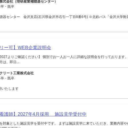
株式会社（理研産業補聴器センター）
年卒・既卒
聴器センター 金沢支店(石川県金沢市石引一丁目8番6号) ※北鉄バス「金沢大学附
リー可】WEB企業説明会
2027よりご確認ください】 個別でお一人お一人に詳細な説明会を行っております。
は、即日...
クリート工業株式会社
年卒・既卒
用いたします
看護師】2027年4月採用 施設見学受付中
を対象とした施設見学を受付中です。 まずは施設見学に来ていただき、業務内容や