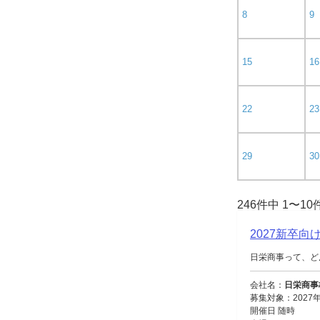
8
9
15
16
22
23
29
30
246件中 1〜1
2027新卒
日栄商事って、ど
会社名：
日栄商事
募集対象：2027
開催日 随時