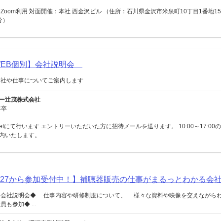
Zoom利用 対面開催：本社 西金沢ビル （住所：石川県金沢市米泉町10丁目1番地15
分）
【WEB個別】会社説明会
会社や仕事についてご案内します
ー辻茂株式会社
年卒
Meetにて行います エントリーいただいた方に招待メールを送ります。 10:00～17:0
内いたします。
027から参加受付中！】補聴器販売の仕事がまるっとわかる会
◆会社説明会◆ 仕事内容や研修制度について、 様々な資料や映像を交えながら
も参加◆ ...