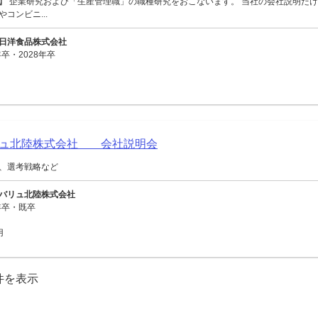
】 企業研究および「生産管理職」の職種研究をおこないます。 当社の会社説明だけ
コンビニ...
日洋食品株式会社
卒・2028年卒
リュ北陸株式会社 会社説明会
、選考戦略など
バリュ北陸株式会社
年卒・既卒
用
0件を表示