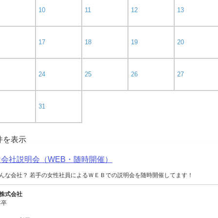
10
11
12
13
17
18
19
20
24
25
26
27
31
0件を表示
向け会社説明会（WEB・随時開催）
んな会社？ 若手の女性社員によるＷＥＢでの説明会を随時開催してます！
株式会社
年卒