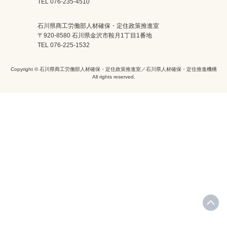
TEL 076-235-4510
石川県商工労働部人材確保・定住政策推進室
〒920-8580 石川県金沢市鞍月1丁目1番地
TEL 076-225-1532
Copyright © 石川県商工労働部人材確保・定住政策推進室／石川県人材確保・定住推進機構
All rights reserved.