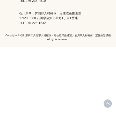
TEL 076-235-4510
石川県商工労働部人材確保・定住政策推進室
〒920-8580 石川県金沢市鞍月1丁目1番地
TEL 076-225-1532
Copyright © 石川県商工労働部人材確保・定住政策推進室／石川県人材確保・定住推進機構
All rights reserved.