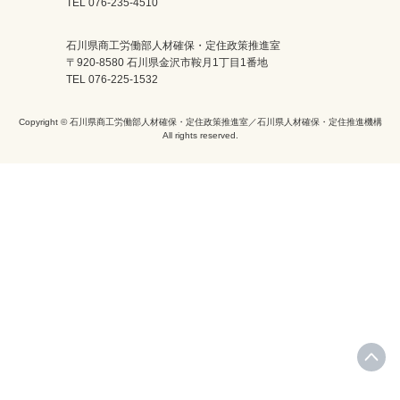
TEL 076-235-4510
石川県商工労働部人材確保・定住政策推進室
〒920-8580 石川県金沢市鞍月1丁目1番地
TEL 076-225-1532
Copyright © 石川県商工労働部人材確保・定住政策推進室／石川県人材確保・定住推進機構
All rights reserved.