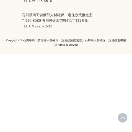
TEL 076-235-4510
石川県商工労働部人材確保・定住政策推進室
〒920-8580 石川県金沢市鞍月1丁目1番地
TEL 076-225-1532
Copyright © 石川県商工労働部人材確保・定住政策推進室／石川県人材確保・定住推進機構
All rights reserved.