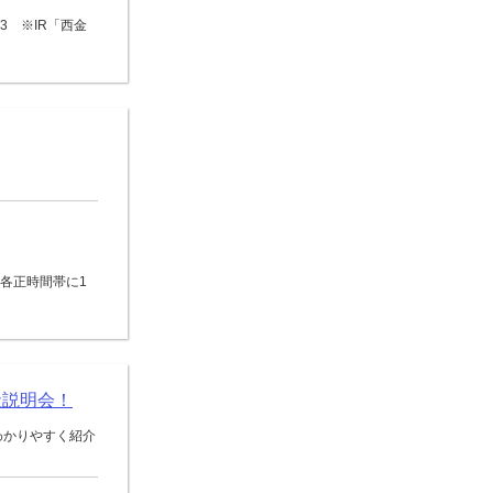
3 ※IR「西金
0の各正時間帯に1
社説明会！
わかりやすく紹介