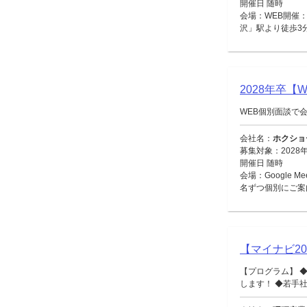
開催日 随時
会場：WEB開催：
沢」駅より徒歩3
2028年卒
WEB個別面談で
会社名：
ホクショ
募集対象：2028
開催日 随時
会場：Google 
名ずつ個別にご案
【マイナビ2
【プログラム】 
します！ ◆若手社員