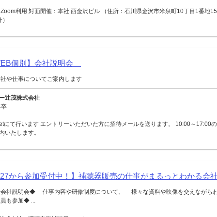
Zoom利用 対面開催：本社 西金沢ビル （住所：石川県金沢市米泉町10丁目1番地15
分）
【WEB個別】会社説明会
会社や仕事についてご案内します
ー辻茂株式会社
年卒
Meetにて行います エントリーいただいた方に招待メールを送ります。 10:00～17:0
内いたします。
027から参加受付中！】補聴器販売の仕事がまるっとわかる会
◆会社説明会◆ 仕事内容や研修制度について、 様々な資料や映像を交えながら
も参加◆ ...