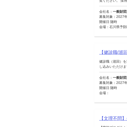
覧ください。 採用
会社名：
一般財団
募集対象：2027
開催日 随時
会場：石川県予防
【健診職(巡回
健診職（巡回）を
し込みいただけます。
会社名：
一般財団
募集対象：2027
開催日 随時
会場：
【文理不問】