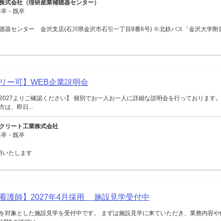
株式会社（理研産業補聴器センター）
年卒・既卒
聴器センター 金沢支店(石川県金沢市石引一丁目8番6号) ※北鉄バス「金沢大学附
リー可】WEB企業説明会
2027よりご確認ください】 個別でお一人お一人に詳細な説明会を行っております。
は、即日...
クリート工業株式会社
年卒・既卒
用いたします
看護師】2027年4月採用 施設見学受付中
を対象とした施設見学を受付中です。 まずは施設見学に来ていただき、業務内容や