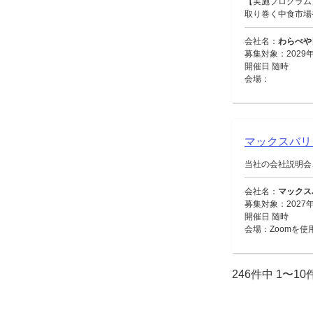
【実施プログラム
取り巻く中食市場や
会社名：
わらべや
募集対象：2029年
開催日 随時
会場：
マックスバ
当社の会社説明会
会社名：
マックス
募集対象：2027
開催日 随時
会場：Zoomを使
246件中 1〜1