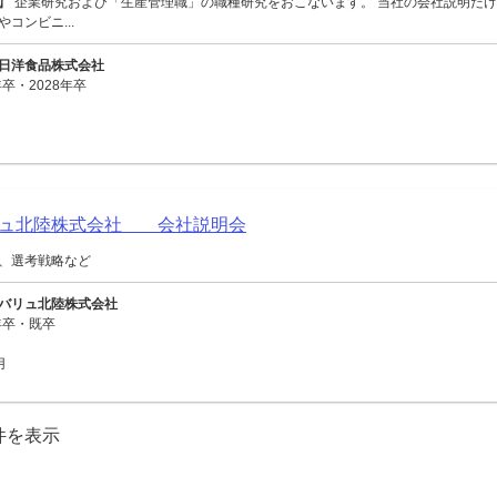
】 企業研究および「生産管理職」の職種研究をおこないます。 当社の会社説明だけ
コンビニ...
日洋食品株式会社
卒・2028年卒
リュ北陸株式会社 会社説明会
、選考戦略など
バリュ北陸株式会社
年卒・既卒
用
0件を表示