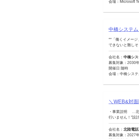
会場：Microsoft
中橋システム
**「働くイメー
できないと難しそう
会社名：
中橋シス
募集対象：2030年
開催日 随時
会場：中橋システ
＼WEB&対
・事業説明 …北
行いません！"設計・
会社名：
北陸電話
募集対象：2027