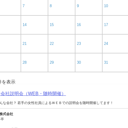
7
8
9
10
14
15
16
17
21
22
23
24
28
29
30
31
0件を表示
向け会社説明会（WEB・随時開催）
んな会社？ 若手の女性社員によるＷＥＢでの説明会を随時開催してます！
株式会社
年卒