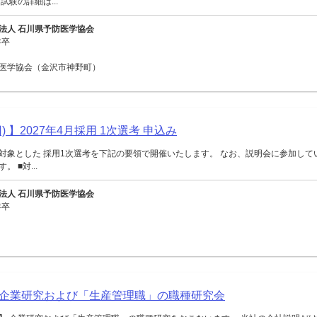
試験の詳細は...
法人 石川県予防医学協会
年卒
医学協会（金沢市神野町）
) 】2027年4月採用 1次選考 申込み
対象とした 採用1次選考を下記の要領で開催いたします。 なお、説明会に参加して
 ■対...
法人 石川県予防医学協会
年卒
企業研究および「生産管理職」の職種研究会