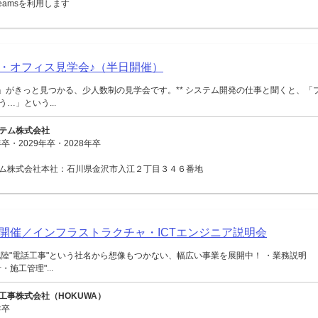
 Teamsを利用します
・オフィス見学会♪（半日開催）
ジ」がきっと見つかる、少人数制の見学会です。** システム開発の仕事と聞くと、「
…」という...
テム株式会社
卒・2029年卒・2028年卒
ム株式会社本社：石川県金沢市入江２丁目３４６番地
面開催／インフラストラクチャ・ICTエンジニア説明会
陸"電話工事"という社名から想像もつかない、幅広い事業を展開中！ ・業務説明
施工管理"...
工事株式会社（HOKUWA）
年卒