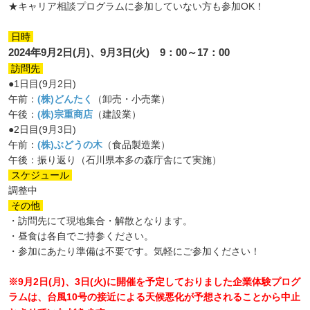
★キャリア相談プログラムに参加していない方も参加OK！
日時
2024年9月2日(月)、9月3日(火) 9：00～17：00
訪問先
●1日目(9月2日)
午前：
(株)どんたく
（卸売・小売業）
午後：
(株)宗重商店
（建設業）
●2日目(9月3日)
午前：
(株)ぶどうの木
（食品製造業）
午後：振り返り（石川県本多の森庁舎にて実施）
スケジュール
調整中
その他
・訪問先にて現地集合・解散となります。
・昼食は各自でご持参ください。
・参加にあたり準備は不要です。気軽にご参加ください！
※9月2日(月)、3日(火)に開催を予定しておりました企業体験プログ
ラムは、台風10号の接近による天候悪化が予想されることから中止