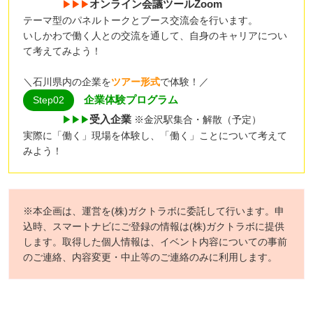
オンライン会議ツールZoom
▶▶▶
テーマ型のパネルトークとブース交流会を行います。
いしかわで働く人との交流を通して、自身のキャリアについ
て考えてみよう！
＼石川県内の企業を
ツアー形式
で体験！／
企業体験プログラム
Step02
受入企業
※金沢駅集合・解散（予定）
▶▶▶
実際に「働く」現場を体験し、「働く」ことについて考えて
みよう！
※本企画は、運営を(株)ガクトラボに委託して行います。申
込時、スマートナビにご登録の情報は(株)ガクトラボに提供
します。取得した個人情報は、イベント内容についての事前
のご連絡、内容変更・中止等のご連絡のみに利用します。