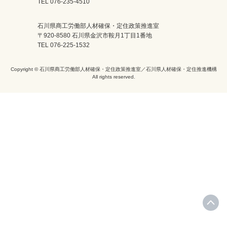
TEL 076-235-4510
石川県商工労働部人材確保・定住政策推進室
〒920-8580 石川県金沢市鞍月1丁目1番地
TEL 076-225-1532
Copyright © 石川県商工労働部人材確保・定住政策推進室／石川県人材確保・定住推進機構
All rights reserved.