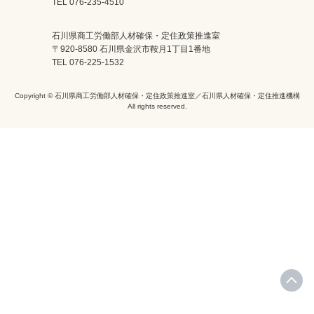
TEL 076-235-4510
石川県商工労働部人材確保・定住政策推進室
〒920-8580 石川県金沢市鞍月1丁目1番地
TEL 076-225-1532
Copyright © 石川県商工労働部人材確保・定住政策推進室／石川県人材確保・定住推進機構
All rights reserved.