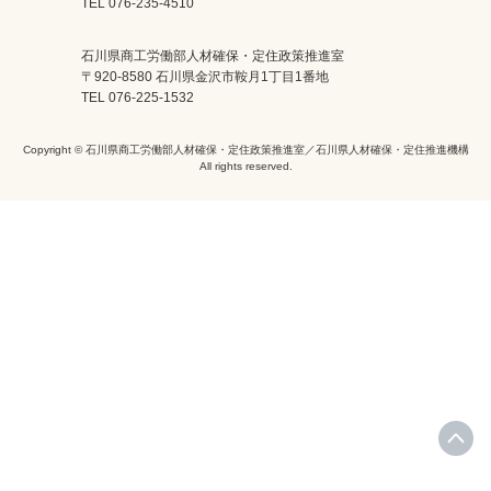
TEL 076-235-4510
石川県商工労働部人材確保・定住政策推進室
〒920-8580 石川県金沢市鞍月1丁目1番地
TEL 076-225-1532
Copyright © 石川県商工労働部人材確保・定住政策推進室／石川県人材確保・定住推進機構
All rights reserved.