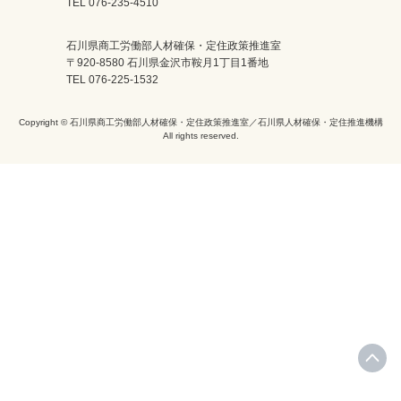
TEL 076-235-4510
石川県商工労働部人材確保・定住政策推進室
〒920-8580 石川県金沢市鞍月1丁目1番地
TEL 076-225-1532
Copyright © 石川県商工労働部人材確保・定住政策推進室／石川県人材確保・定住推進機構
All rights reserved.