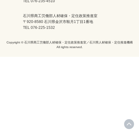
TEL 076-235-4510
石川県商工労働部人材確保・定住政策推進室
〒920-8580 石川県金沢市鞍月1丁目1番地
TEL 076-225-1532
Copyright © 石川県商工労働部人材確保・定住政策推進室／石川県人材確保・定住推進機構
All rights reserved.