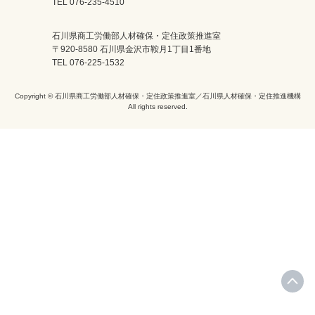
TEL 076-235-4510
石川県商工労働部人材確保・定住政策推進室
〒920-8580 石川県金沢市鞍月1丁目1番地
TEL 076-225-1532
Copyright © 石川県商工労働部人材確保・定住政策推進室／石川県人材確保・定住推進機構
All rights reserved.