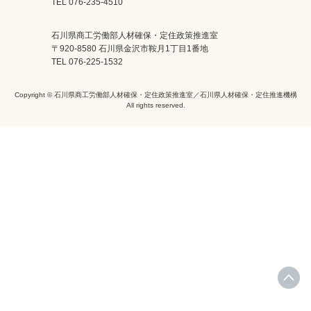
TEL 076-235-4510
石川県商工労働部人材確保・定住政策推進室
〒920-8580 石川県金沢市鞍月1丁目1番地
TEL 076-225-1532
Copyright © 石川県商工労働部人材確保・定住政策推進室／石川県人材確保・定住推進機構
All rights reserved.