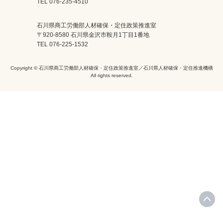
TEL 076-235-4510
石川県商工労働部人材確保・定住政策推進室
〒920-8580 石川県金沢市鞍月1丁目1番地
TEL 076-225-1532
Copyright © 石川県商工労働部人材確保・定住政策推進室／石川県人材確保・定住推進機構
All rights reserved.