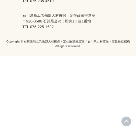
TEL 076-235-4510
石川県商工労働部人材確保・定住政策推進室
〒920-8580 石川県金沢市鞍月1丁目1番地
TEL 076-225-1532
Copyright © 石川県商工労働部人材確保・定住政策推進室／石川県人材確保・定住推進機構
All rights reserved.