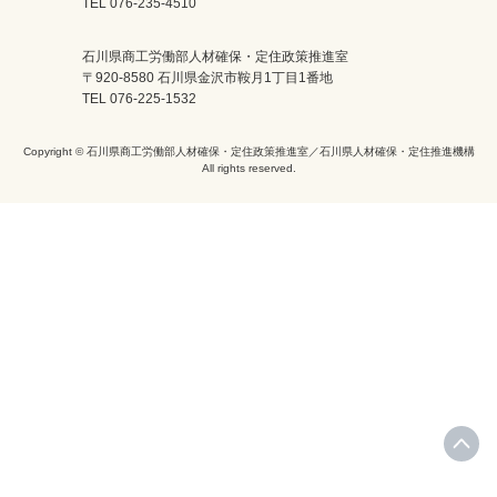
TEL 076-235-4510
石川県商工労働部人材確保・定住政策推進室
〒920-8580 石川県金沢市鞍月1丁目1番地
TEL 076-225-1532
Copyright © 石川県商工労働部人材確保・定住政策推進室／石川県人材確保・定住推進機構
All rights reserved.