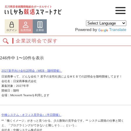
石川県若者就職情報総合ポータルサイト
Powered by
Translate
ログイン
会員登録
企業様
企業説明会で探す
246件中 1〜10件を表示
2027新卒向け会社説明会（WEB・随時開催）
日栄商事って、どんな会社？ 若手の女性社員によるＷＥＢでの説明会を随時開催してます！
会社名：日栄商事株式会社
募集対象：2027年卒
開催日：随時
会場：Microsoft Teamsを利用します
ログイン
会員登録
企業様
中橋システム・オフィス見学会♪（半日開催）
**「働くイメージ」がきっと見つかる、少人数制の見学会です。** システム開発の仕事と聞く
と、「プログラミングができないと難しそう…」という...
会社名：中橋システム株式会社