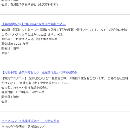
会場：石川県予防医学協会（金沢市神野町）
【健診職(巡回) 】2027年4月採用 1次選考 申込み
健診職（巡回）を対象とした 採用1次選考を下記の要領で開催いたします。 なお、説明会に参加
していない方もお申し込みいただけます。 ■対...
会社名：一般財団法人 石川県予防医学協会
募集対象：2027年卒
開催日：随時
会場：
【文理不問】企業研究および「生産管理職」の職種研究会
【実施プログラム】 企業研究および「生産管理職」の職種研究をおこないます。 当社の会社説明
だけでなく、 当社を取り巻く中食市場やコンビニ...
会社名：わらべや日洋食品株式会社
募集対象：2029年卒・2028年卒
開催日：随時
会場：
マックスバリュ北陸株式会社 会社説明会
当社の会社説明会、選考戦略など