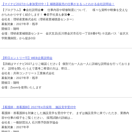
【マイナビ2027から参加受付中！】補聴器販売の仕事がまるっとわかる会社説明会！
【プログラム】 ◆会社説明会◆ 仕事内容や研修制度について、 様々な資料や映像を交えな
がらわかりやすく紹介します！ ◆若手社員も参加◆ ...
会社名：理研産業株式会社（理研産業補聴器センター）
募集対象：2027年卒・既卒
開催日：随時
会場：理研産業補聴器センター 金沢支店(石川県金沢市石引一丁目8番6号) ※北鉄バス「金沢大
学附属病院」から徒歩3分
【即日エントリー可】WEB企業説明会
【詳細はマイナビ2027よりご確認ください】 個別でお一人お一人に詳細な説明会を行っておりま
す。 説明を聞いたうえで選考ご希望の方は、即日...
会社名：共和コンクリート工業株式会社
募集対象：2027年卒・既卒
開催日：随時
会場：Zoomを使用いたします
【看護師・准看護師】2027年4月採用 施設見学受付中
看護師・准看護師を対象とした施設見学を受付中です。 まずは施設見学に来ていただき、業務内
容や仕事の様子をご覧ください。 採用試験の詳細は...
会社名：一般財団法人 石川県予防医学協会
募集対象：2027年卒
開催日：随時