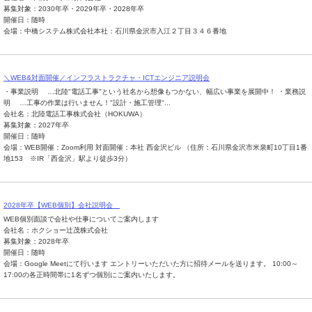
募集対象：2030年卒・2029年卒・2028年卒
開催日：随時
会場：中橋システム株式会社本社：石川県金沢市入江２丁目３４６番地
＼WEB&対面開催／インフラストラクチャ・ICTエンジニア説明会
・事業説明 …北陸"電話工事"という社名から想像もつかない、幅広い事業を展開中！ ・業務説
明 …工事の作業は行いません！"設計・施工管理"...
会社名：北陸電話工事株式会社（HOKUWA）
募集対象：2027年卒
開催日：随時
会場：WEB開催：Zoom利用 対面開催：本社 西金沢ビル （住所：石川県金沢市米泉町10丁目1番
地153 ※IR「西金沢」駅より徒歩3分）
2028年卒【WEB個別】会社説明会
WEB個別面談で会社や仕事についてご案内します
会社名：ホクショー辻茂株式会社
募集対象：2028年卒
開催日：随時
会場：Google Meetにて行います エントリーいただいた方に招待メールを送ります。 10:00～
17:00の各正時間帯に1名ずつ個別にご案内いたします。