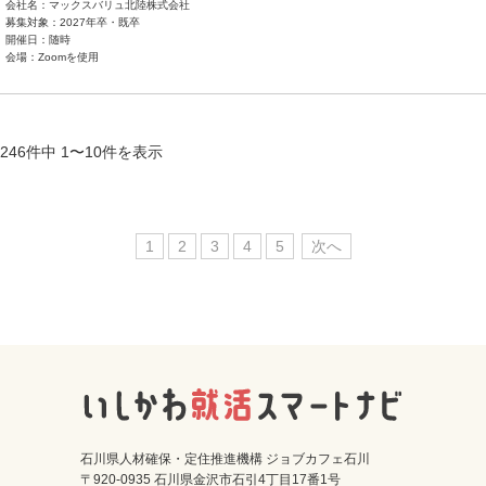
会社名：マックスバリュ北陸株式会社
募集対象：2027年卒・既卒
開催日：随時
会場：Zoomを使用
246件中 1〜10件を表示
1
2
3
4
5
次へ
石川県人材確保・定住推進機構 ジョブカフェ石川
〒920-0935 石川県金沢市石引4丁目17番1号