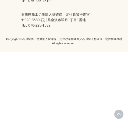
TEL 076-235-4510
石川県商工労働部人材確保・定住政策推進室
〒920-8580 石川県金沢市鞍月1丁目1番地
TEL 076-225-1532
Copyright © 石川県商工労働部人材確保・定住政策推進室／石川県人材確保・定住推進機構
All rights reserved.