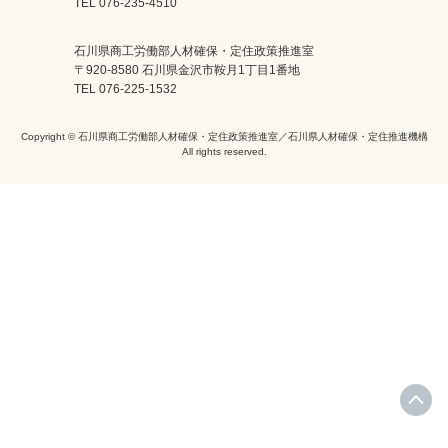
TEL 076-235-4510
石川県商工労働部人材確保・定住政策推進室
〒920-8580 石川県金沢市鞍月1丁目1番地
TEL 076-225-1532
Copyright © 石川県商工労働部人材確保・定住政策推進室／石川県人材確保・定住推進機構
All rights reserved.