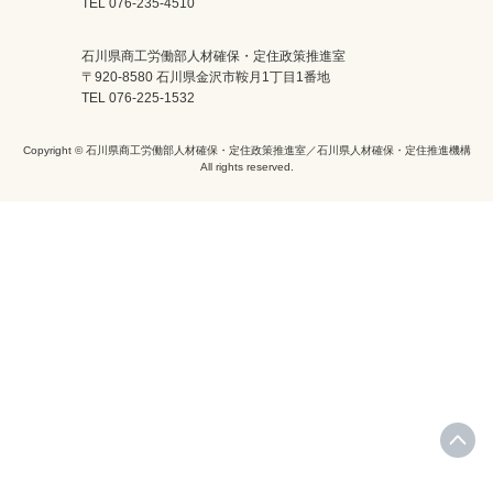
TEL 076-235-4510
石川県商工労働部人材確保・定住政策推進室
〒920-8580 石川県金沢市鞍月1丁目1番地
TEL 076-225-1532
Copyright © 石川県商工労働部人材確保・定住政策推進室／石川県人材確保・定住推進機構
All rights reserved.