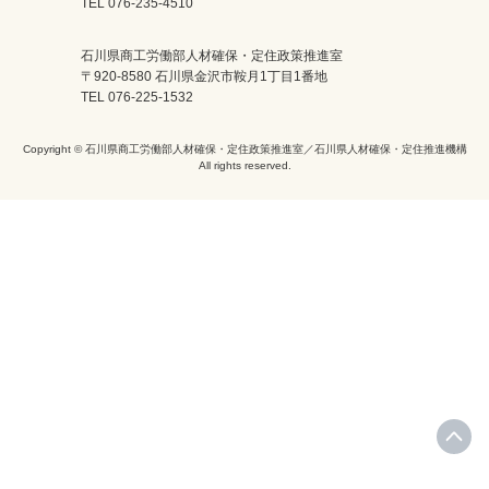
TEL 076-235-4510
石川県商工労働部人材確保・定住政策推進室
〒920-8580 石川県金沢市鞍月1丁目1番地
TEL 076-225-1532
Copyright © 石川県商工労働部人材確保・定住政策推進室／石川県人材確保・定住推進機構
All rights reserved.