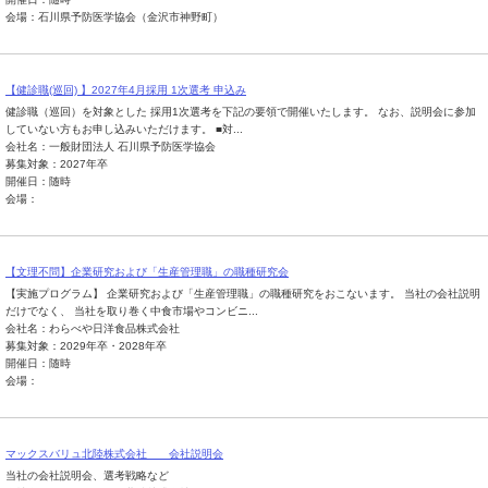
会場：石川県予防医学協会（金沢市神野町）
【健診職(巡回) 】2027年4月採用 1次選考 申込み
健診職（巡回）を対象とした 採用1次選考を下記の要領で開催いたします。 なお、説明会に参加
していない方もお申し込みいただけます。 ■対...
会社名：一般財団法人 石川県予防医学協会
募集対象：2027年卒
開催日：随時
会場：
【文理不問】企業研究および「生産管理職」の職種研究会
【実施プログラム】 企業研究および「生産管理職」の職種研究をおこないます。 当社の会社説明
だけでなく、 当社を取り巻く中食市場やコンビニ...
会社名：わらべや日洋食品株式会社
募集対象：2029年卒・2028年卒
開催日：随時
会場：
マックスバリュ北陸株式会社 会社説明会
当社の会社説明会、選考戦略など