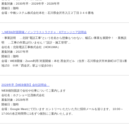
募集対象：2030年卒・2029年卒・2028年卒
開催日：随時
会場：中橋システム株式会社本社：石川県金沢市入江２丁目３４６番地
＼WEB&対面開催／インフラストラクチャ・ICTエンジニア説明会
・事業説明 …北陸"電話工事"という社名から想像もつかない、幅広い事業を展開中！ ・業務説
明 …工事の作業は行いません！"設計・施工管理"...
会社名：北陸電話工事株式会社（HOKUWA）
募集対象：2027年卒
開催日：随時
会場：WEB開催：Zoom利用 対面開催：本社 西金沢ビル （住所：石川県金沢市米泉町10丁目1番
地153 ※IR「西金沢」駅より徒歩3分）
2028年卒【WEB個別】会社説明会
WEB個別面談で会社や仕事についてご案内します
会社名：ホクショー辻茂株式会社
募集対象：2028年卒
開催日：随時
会場：Google Meetにて行います エントリーいただいた方に招待メールを送ります。 10:00～
17:00の各正時間帯に1名ずつ個別にご案内いたします。