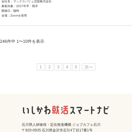
会社名：マックスバリュ北陸株式会社
募集対象：2027年卒・既卒
開催日：随時
会場：Zoomを使用
246件中 1〜10件を表示
1
2
3
4
5
次へ
石川県人材確保・定住推進機構 ジョブカフェ石川
〒920-0935 石川県金沢市石引4丁目17番1号