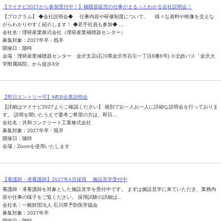
【マイナビ2027から参加受付中！】補聴器販売の仕事がまるっとわかる会社説明会！
【プログラム】 ◆会社説明会◆ 仕事内容や研修制度について、 様々な資料や映像を交えな
がらわかりやすく紹介します！ ◆若手社員も参加◆ ...
会社名：理研産業株式会社（理研産業補聴器センター）
募集対象：2027年卒・既卒
開催日：随時
会場：理研産業補聴器センター 金沢支店(石川県金沢市石引一丁目8番6号) ※北鉄バス「金沢大
学附属病院」から徒歩3分
【即日エントリー可】WEB企業説明会
【詳細はマイナビ2027よりご確認ください】 個別でお一人お一人に詳細な説明会を行っておりま
す。 説明を聞いたうえで選考ご希望の方は、即日...
会社名：共和コンクリート工業株式会社
募集対象：2027年卒・既卒
開催日：随時
会場：Zoomを使用いたします
【看護師・准看護師】2027年4月採用 施設見学受付中
看護師・准看護師を対象とした施設見学を受付中です。 まずは施設見学に来ていただき、業務内
容や仕事の様子をご覧ください。 採用試験の詳細は...
会社名：一般財団法人 石川県予防医学協会
募集対象：2027年卒
開催日：随時