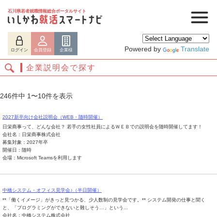
石川県若者就職情報総合ポータルサイト
Powered by
Translate
ログイン
会員登録
企業様
企業説明会で探す
246件中 1〜10件を表示
2027新卒向け会社説明会（WEB・随時開催）
日栄商事って、どんな会社？ 若手の女性社員によるＷＥＢでの説明会を随時開催してます！
会社名：日栄商事株式会社
募集対象：2027年卒
開催日：随時
会場：Microsoft Teamsを利用します
ログイン
会員登録
企業様
中橋システム・オフィス見学会♪（半日開催）
**「働くイメージ」がきっと見つかる、少人数制の見学会です。** システム開発の仕事と聞く
と、「プログラミングができないと難しそう…」という...
会社名：中橋システム株式会社