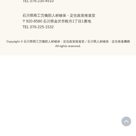
TEL 076-235-4510
石川県商工労働部人材確保・定住政策推進室
〒920-8580 石川県金沢市鞍月1丁目1番地
TEL 076-225-1532
Copyright © 石川県商工労働部人材確保・定住政策推進室／石川県人材確保・定住推進機構
All rights reserved.