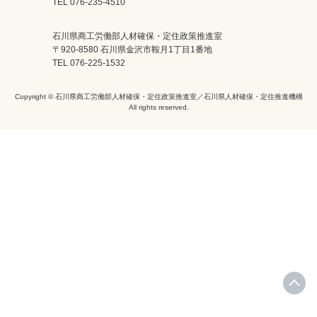
TEL 076-235-4510
石川県商工労働部人材確保・定住政策推進室
〒920-8580 石川県金沢市鞍月1丁目1番地
TEL 076-225-1532
Copyright © 石川県商工労働部人材確保・定住政策推進室／石川県人材確保・定住推進機構
All rights reserved.