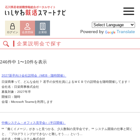
石川県若者就職情報総合ポータルサイト
Powered by
Translate
ログイン
会員登録
企業様
企業説明会で探す
246件中 1〜10件を表示
2027新卒向け会社説明会（WEB・随時開催）
日栄商事って、どんな会社？ 若手の女性社員によるＷＥＢでの説明会を随時開催してます！
会社名：日栄商事株式会社
募集対象：2027年卒
開催日：随時
会場：Microsoft Teamsを利用します
ログイン
会員登録
企業様
中橋システム・オフィス見学会♪（半日開催）
**「働くイメージ」がきっと見つかる、少人数制の見学会です。** システム開発の仕事と聞く
と、「プログラミングができないと難しそう…」という...
会社名：中橋システム株式会社