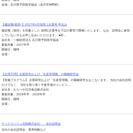
会場：石川県予防医学協会（金沢市神野町）
【健診職(巡回) 】2027年4月採用 1次選考 申込み
健診職（巡回）を対象とした 採用1次選考を下記の要領で開催いたします。 なお、説明会に参加
していない方もお申し込みいただけます。 ■対...
会社名：一般財団法人 石川県予防医学協会
募集対象：2027年卒
開催日：随時
会場：
【文理不問】企業研究および「生産管理職」の職種研究会
【実施プログラム】 企業研究および「生産管理職」の職種研究をおこないます。 当社の会社説明
だけでなく、 当社を取り巻く中食市場やコンビニ...
会社名：わらべや日洋食品株式会社
募集対象：2029年卒・2028年卒
開催日：随時
会場：
マックスバリュ北陸株式会社 会社説明会
当社の会社説明会、選考戦略など