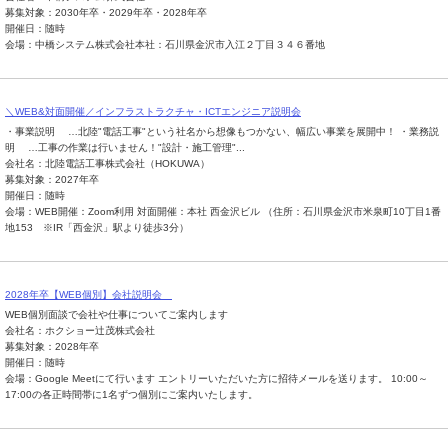
募集対象：2030年卒・2029年卒・2028年卒
開催日：随時
会場：中橋システム株式会社本社：石川県金沢市入江２丁目３４６番地
＼WEB&対面開催／インフラストラクチャ・ICTエンジニア説明会
・事業説明 …北陸"電話工事"という社名から想像もつかない、幅広い事業を展開中！ ・業務説
明 …工事の作業は行いません！"設計・施工管理"...
会社名：北陸電話工事株式会社（HOKUWA）
募集対象：2027年卒
開催日：随時
会場：WEB開催：Zoom利用 対面開催：本社 西金沢ビル （住所：石川県金沢市米泉町10丁目1番
地153 ※IR「西金沢」駅より徒歩3分）
2028年卒【WEB個別】会社説明会
WEB個別面談で会社や仕事についてご案内します
会社名：ホクショー辻茂株式会社
募集対象：2028年卒
開催日：随時
会場：Google Meetにて行います エントリーいただいた方に招待メールを送ります。 10:00～
17:00の各正時間帯に1名ずつ個別にご案内いたします。