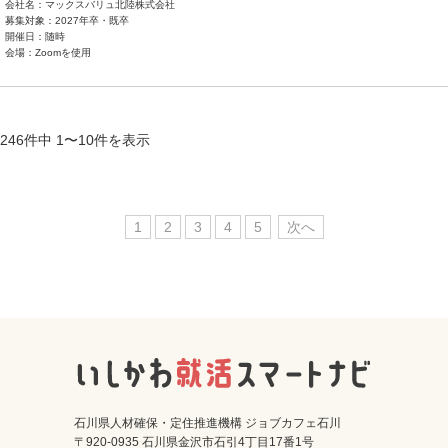
会社名：マックスバリュ北陸株式会社
募集対象：2027年卒・既卒
開催日：随時
会場：Zoomを使用
246件中 1〜10件を表示
1
2
3
4
5
次へ
石川県人材確保・定住推進機構 ジョブカフェ石川
〒920-0935 石川県金沢市石引4丁目17番1号