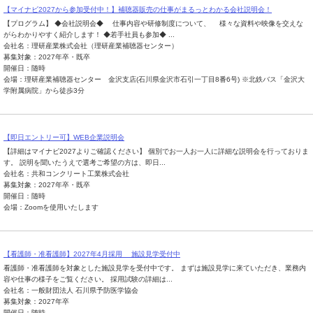
【マイナビ2027から参加受付中！】補聴器販売の仕事がまるっとわかる会社説明会！
【プログラム】 ◆会社説明会◆ 仕事内容や研修制度について、 様々な資料や映像を交えな
がらわかりやすく紹介します！ ◆若手社員も参加◆ ...
会社名：理研産業株式会社（理研産業補聴器センター）
募集対象：2027年卒・既卒
開催日：随時
会場：理研産業補聴器センター 金沢支店(石川県金沢市石引一丁目8番6号) ※北鉄バス「金沢大
学附属病院」から徒歩3分
【即日エントリー可】WEB企業説明会
【詳細はマイナビ2027よりご確認ください】 個別でお一人お一人に詳細な説明会を行っておりま
す。 説明を聞いたうえで選考ご希望の方は、即日...
会社名：共和コンクリート工業株式会社
募集対象：2027年卒・既卒
開催日：随時
会場：Zoomを使用いたします
【看護師・准看護師】2027年4月採用 施設見学受付中
看護師・准看護師を対象とした施設見学を受付中です。 まずは施設見学に来ていただき、業務内
容や仕事の様子をご覧ください。 採用試験の詳細は...
会社名：一般財団法人 石川県予防医学協会
募集対象：2027年卒
開催日：随時