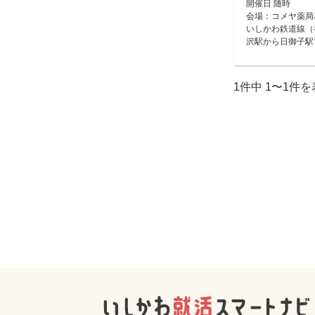
開催日 随時
会場：コメヤ薬局
いしかわ鉄道線（
沢駅から日御子駅
1件中 1〜1件