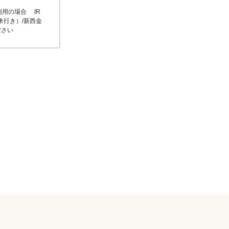
利用の場合 IR
来行き）/新西金
ださい