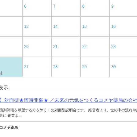
6
7
8
9
13
14
15
16
20
21
22
23
27
28
29
30
 社
を表示
】対面型★随時開催★ ／未来の元気をつくるコメヤ薬局の会
薬剤師職を希望する方を除く）の対面型説明会です。 経営者より、世の中の流れや
に 創業よ...
コメヤ薬局