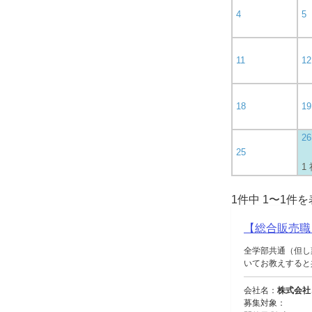
4
5
11
12
18
19
26
25
1
1件中 1〜1件
【総合販売職
全学部共通（但し
いてお教えすると共
会社名：
株式会社
募集対象：