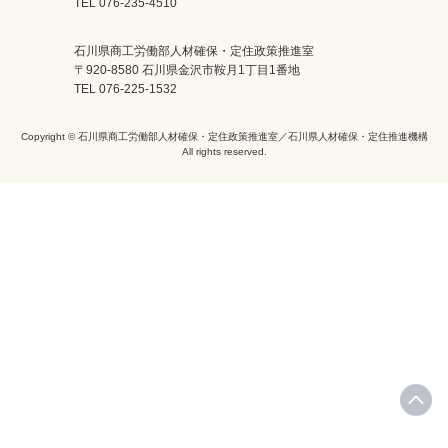
TEL 076-235-4510
石川県商工労働部人材確保・定住政策推進室
〒920-8580 石川県金沢市鞍月1丁目1番地
TEL 076-225-1532
Copyright © 石川県商工労働部人材確保・定住政策推進室／石川県人材確保・定住推進機構
All rights reserved.