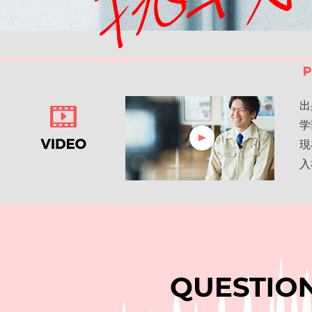
出
学
現
入