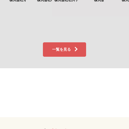
オンワード技研
株式会社味一番フード
株式会社石川トヨペットカローラ
株式会社⽥井屋
株式会社⼀膳
社会福祉法⼈希
一覧を見る