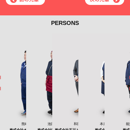
PERSONS
崎 良作
池⽥ 智美
和⽥ 祥真
本康 茉侑
能浦 ⽣季
宮